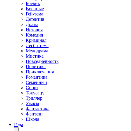
Боевик
Военные
Гей-тема
Детектив
Драма
История
Комедия
Криминал
Лесби-тема
Мелодрама
Мистика
Повседневность
Политика
Приключения
Романтика
Семейный
Спорт
Токусацу
Триллер
Ужасы
Фантастика
Фэнтези
Школа
Года