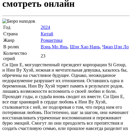
смотреть онлайн
Год
2024
Страна
Китай
Жанр
Романтика
В ролях
Вэнь Мо Янь
,
Шэн Хао Нань
,
Чжао Цзи Ло
Количество
23
серий
Си Цин Е, могущественный президент корпорации Si Group,
и Нин Ву Хуэй, нежная и мечтательная девушка, казалось бы,
обречены на счастливое будущее. Однако, неожиданное
недоразумение разрушает их отношения. Оставшись одна и
беременная, Нин Ву Хуэй теряет память в результате родов,
лишаясь возможности вспомнить о своей любви и боли.
Проходят годы, и судьба вновь сводит их вместе. Си Цин Е,
все еще хранящий в сердце любовь к Нин Ву Хуэй,
сталкивается с ней, не подозревая о том, что перед ним его
потерянная любовь. Постепенно, шаг за шагом, они начинают
восстанавливать утраченные воспоминания и переживают
бурю эмоций. Смогут ли они преодолеть все препятствия и
создать счастливую семью, или прошлое навсегда разделит их