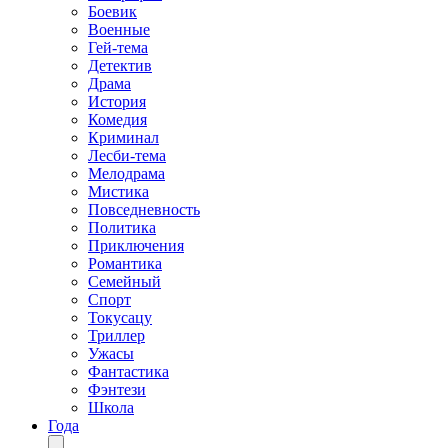
Боевик
Военные
Гей-тема
Детектив
Драма
История
Комедия
Криминал
Лесби-тема
Мелодрама
Мистика
Повседневность
Политика
Приключения
Романтика
Семейный
Спорт
Токусацу
Триллер
Ужасы
Фантастика
Фэнтези
Школа
Года