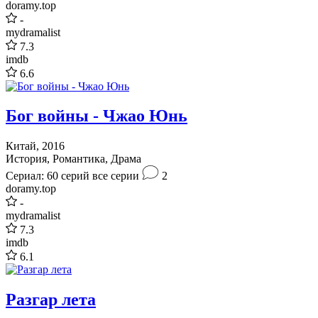
doramy.top
-
mydramalist
7.3
imdb
6.6
Бог войны - Чжао Юнь
Китай, 2016
История, Романтика, Драма
Сериал: 60 серий
все серии
2
doramy.top
-
mydramalist
7.3
imdb
6.1
Разгар лета