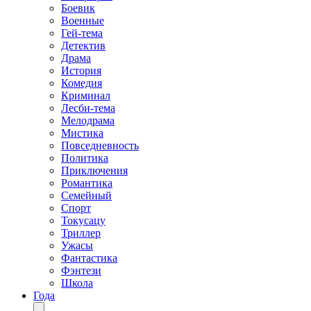
Боевик
Военные
Гей-тема
Детектив
Драма
История
Комедия
Криминал
Лесби-тема
Мелодрама
Мистика
Повседневность
Политика
Приключения
Романтика
Семейный
Спорт
Токусацу
Триллер
Ужасы
Фантастика
Фэнтези
Школа
Года