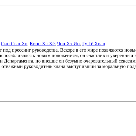
,
Син Сын Хо
,
Квон Хэ Хё
,
Чон Хэ Ин
,
Гу Гё Хван
под прессинг руководства. Вскоре в его мире появляются новы
спосабливался к новым положениям, он счастлив и уверенный в 
и Департамента, но внешне он безумно очаровательный секссимв
 – отважный руководитель клана выступивший за моральную подде