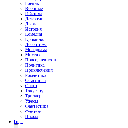
Боевик
Военные
Гей-тема
Детектив
Драма
История
Комедия
Криминал
Лесби-тема
Мелодрама
Мистика
Повседневность
Политика
Приключения
Романтика
Семейный
Спорт
Токусацу
Триллер
Ужасы
Фантастика
Фэнтези
Школа
Года