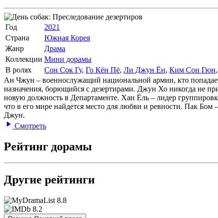
Год
2021
Страна
Южная Корея
Жанр
Драма
Коллекции
Мини дорамы
В ролях
Сон Сок Гу
,
Го Кён Пё
,
Ли Джун Ён
,
Ким Сон Гюн
Ан Чжун – военнослужащий национальной армии, кто попадает 
назначения, борющийся с дезертирами. Джун Хо никогда не при
новую должность в Департаменте. Хан Ёль – лидер группировк
что в его мире найдется место для любви и ревности. Пак Бом
Джун.
Смотреть
Рейтинг дорамы
Другие рейтинги
8.8
8.2