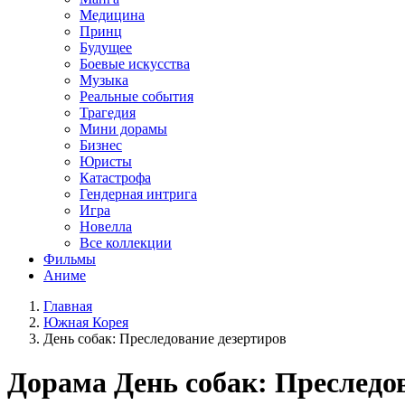
Медицина
Принц
Будущее
Боевые искусства
Музыка
Реальные события
Трагедия
Мини дорамы
Бизнес
Юристы
Катастрофа
Гендерная интрига
Игра
Новелла
Все коллекции
Фильмы
Аниме
Главная
Южная Корея
День собак: Преследование дезертиров
Дорама
День собак: Преследо