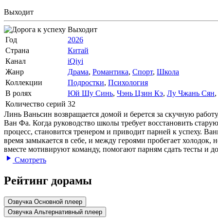
Выходит
Выходит
Год
2026
Страна
Китай
Канал
iQiyi
Жанр
Драма
,
Романтика
,
Спорт
,
Школа
Коллекции
Подростки
,
Психология
В ролях
Юй Шу Синь
,
Чэнь Цзин Кэ
,
Лу Чжань Сян
Количество серий
32
Линь Ваньсин возвращается домой и берется за скучную работу
Ван Фа. Когда руководство школы требует восстановить стару
процесс, становится тренером и приводит парней к успеху. Ва
время замыкается в себе, и между героями пробегает холодок,
вместе мотивируют команду, помогают парням сдать тесты и до
Смотреть
Рейтинг дорамы
Озвучка Основной плеер
Озвучка Альтернативный плеер