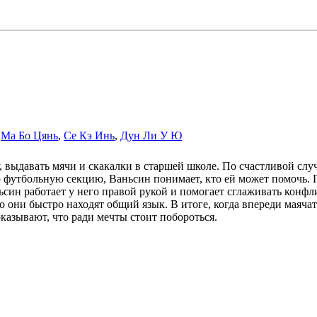
,
Ма Бо Цянь
,
Се Кэ Инь
,
Дун Ли У Ю
, выдавать мячи и скакалки в старшей школе. По счастливой слу
ю футбольную секцию, Ваньсин понимает, кто ей может помочь.
ньсин работает у него правой рукой и помогает сглаживать конф
 но они быстро находят общий язык. В итоге, когда впереди мая
казывают, что ради мечты стоит побороться.