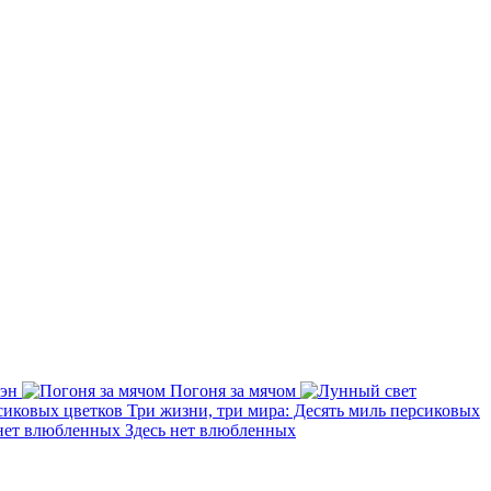
жэн
Погоня за мячом
Три жизни, три мира: Десять миль персиковых
Здесь нет влюбленных