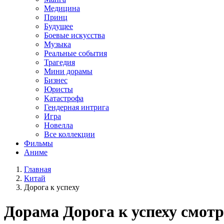
Медицина
Принц
Будущее
Боевые искусства
Музыка
Реальные события
Трагедия
Мини дорамы
Бизнес
Юристы
Катастрофа
Гендерная интрига
Игра
Новелла
Все коллекции
Фильмы
Аниме
Главная
Китай
Дорога к успеху
Дорама
Дорога к успеху
смотр