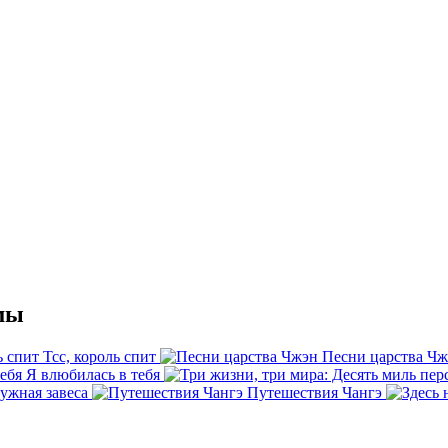
мы
Тсс, король спит
Песни царства Ч
Я влюбилась в тебя
ужная завеса
Путешествия Чангэ