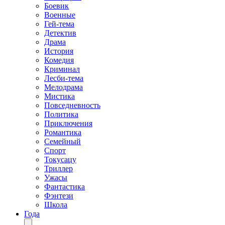
Боевик
Военные
Гей-тема
Детектив
Драма
История
Комедия
Криминал
Лесби-тема
Мелодрама
Мистика
Повседневность
Политика
Приключения
Романтика
Семейный
Спорт
Токусацу
Триллер
Ужасы
Фантастика
Фэнтези
Школа
Года