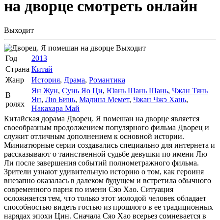
на дворце
смотреть онлайн
Выходит
Выходит
Год
2013
Страна
Китай
Жанр
История
,
Драма
,
Романтика
Ян Жун
,
Сунь Яо Ци
,
Юань Шань Шань
,
Чжан Тянь
В
Ян
,
Лю Бинь
,
Мадина Мемет
,
Чжан Чжэ Хань
,
ролях
Накахара Май
Китайская дорама Дворец. Я помешан на дворце является
своеобразным продолжением популярного фильма Дворец и
служит отличным дополнением к основной истории.
Миниатюрные серии создавались специально для интернета и
рассказывают о таинственной судьбе девушки по имени Лю
Ли после завершения событий полнометражного фильма.
Зрители узнают удивительную историю о том, как героиня
внезапно оказалась в далеком будущем и встретила обычного
современного парня по имени Сяо Хао. Ситуация
осложняется тем, что только этот молодой человек обладает
способностью видеть гостью из прошлого в ее традиционных
нарядах эпохи Цин. Сначала Сяо Хао всерьез сомневается в