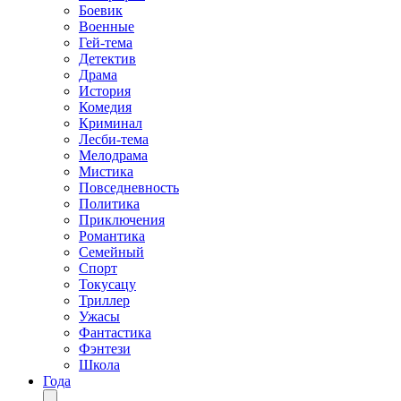
Боевик
Военные
Гей-тема
Детектив
Драма
История
Комедия
Криминал
Лесби-тема
Мелодрама
Мистика
Повседневность
Политика
Приключения
Романтика
Семейный
Спорт
Токусацу
Триллер
Ужасы
Фантастика
Фэнтези
Школа
Года