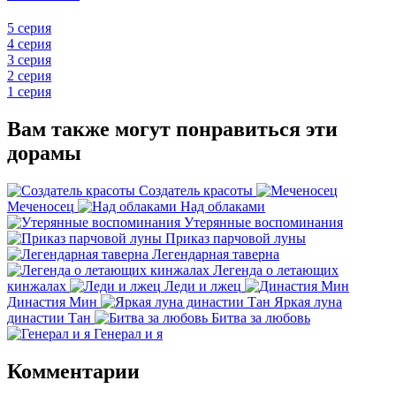
5 серия
4 серия
3 серия
2 серия
1 серия
Вам также могут понравиться эти
дорамы
Создатель красоты
Меченосец
Над облаками
Утерянные воспоминания
Приказ парчовой луны
Легендарная таверна
Легенда о летающих
кинжалах
Леди и лжец
Династия Мин
Яркая луна
династии Тан
Битва за любовь
Генерал и я
Комментарии