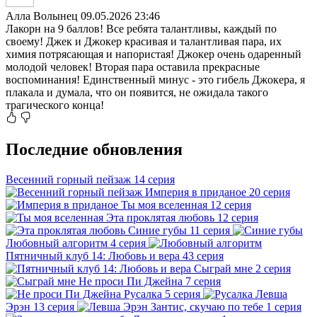
Алла Волынец
09.05.2026 23:46
Лакорн на 9 баллов! Все ребята талантливы, каждый по
своему! Джек и Джокер красивая и талантливая пара, их
химия потрясающая и напористая! Джокер очень одаренный
молодой человек! Вторая пара оставила прекрасные
воспоминания! Единственный минус - это гибель Джокера, я
плакала и думала, что он появится, не ожидала такого
трагического конца!
Последние обновления
Весенний горный пейзаж
14 серия
Империя в приданое
20 серия
Ты моя вселенная
12 серия
Эта проклятая любовь
12 серия
Синие губы
11 серия
Любовный алгоритм
4 серия
Пятничный клуб 14: Любовь и вера
43 серия
Сыграй мне
2 серия
Не проси Пи Джейна
7 серия
Русалка
5 серия
Левша
Эрэн
13 серия
Зантис, скучаю по тебе
1 серия