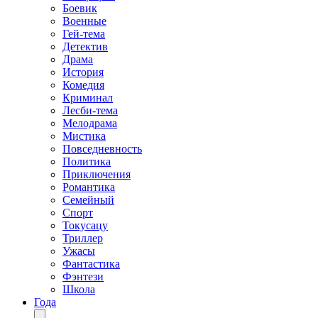
Боевик
Военные
Гей-тема
Детектив
Драма
История
Комедия
Криминал
Лесби-тема
Мелодрама
Мистика
Повседневность
Политика
Приключения
Романтика
Семейный
Спорт
Токусацу
Триллер
Ужасы
Фантастика
Фэнтези
Школа
Года