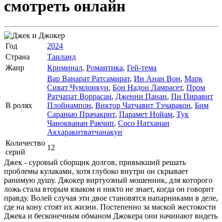
смотреть онлайн
Год
2024
Страна
Таиланд
Жанр
Криминал
,
Романтика
,
Гей-тема
Вар Ванарат Ратсамират
,
Ин Анан Вон
,
Марк
Сиват Чумлонкун
,
Бон Надон Ламрасет
,
Пром
Ратчапат Воррасан
,
Дженни Панан
,
Пи Пиравит
В ролях
Плойнампон
,
Виктор Чатчавит Тэчаракон
,
Бим
Саранью Прачакрит
,
Парамет Нойам
,
Тук
Чанокванан Ракчип
,
Сосо Натханан
Акхаракитватчанакун
Количество
12
серий
Джек - суровый сборщик долгов, привыкший решать
проблемы кулаками, хотя глубоко внутри он скрывает
ранимую душу. Джокер виртуозный мошенник, для которого
ложь стала вторым языком и никто не знает, когда он говорит
правду. Волей случая эти двое становятся напарниками в деле,
где на кону стоят их жизни. Постепенно за маской жестокости
Джека и бесконечным обманом Джокера они начинают видеть