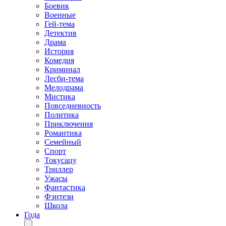
Боевик
Военные
Гей-тема
Детектив
Драма
История
Комедия
Криминал
Лесби-тема
Мелодрама
Мистика
Повседневность
Политика
Приключения
Романтика
Семейный
Спорт
Токусацу
Триллер
Ужасы
Фантастика
Фэнтези
Школа
Года