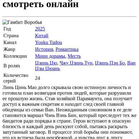
смотреть онлайн
Год
2025
Страна
Китай
Канал
Youku Tudou
Жанр
История
,
Романтика
Коллекции
Мини дорамы
,
Месть
Цзинь Цю
,
Чжу Цзинь Тун
,
Цзинь Пэн Бо
,
Ван
В ролях
Цзы Цюань
Количество
24
серий
Линь Цинь Мао долго скрывала свою истинную личность и
готовила план возмездия против людей, которые разрушили
ее прошлую жизнь. Став хозяйкой Парамаунта, она получает
доступ к важным секретам и находит след своей главной
обидчицы из семьи Ван. Неожиданным союзником в ее деле
становится маршал Чэнь Вэнь Бин, который преследует тех же
бандитов ради порядка в стране. Герои вступают в опасную
близость и каждый день рискуют собой, пытаясь раскрыть
запутанный заговор. В процессе этой борьбы они понимают,
что их встреча была неизбежной, а чувства друг к другу