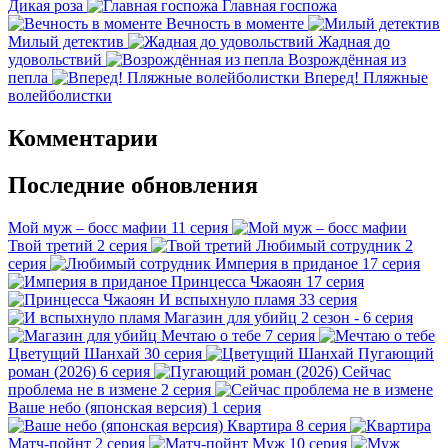
Дикая роза
Главная госпожа
Вечность в моменте
Милый детектив
Жадная до
удовольствий
Возрождённая из
пепла
Вперед! Пляжные
волейболистки
Комментарии
Последние обновления
Мой муж – босс мафии
11 серия
Твой третий
2 серия
Любимый сотрудник
2
серия
Империя в приданое
17 серия
Принцесса Чжаоян
17 серия
И вспыхнуло пламя
33 серия
Магазин для убийц
2 сезон - 6 серия
Мечтаю о тебе
7 серия
Цветущий Шанхай
30 серия
Пугающий
роман (2026)
6 серия
Сейчас
проблема не в измене
2 серия
Ваше небо (японская версия)
1 серия
Квартира
8 серия
Матч-пойнт
2 серия
Муж
10 серия