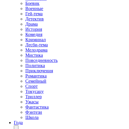
Боевик
Военные
Гей-тема
Детектив
Драма
История
Комедия
Криминал
Лесби-тема
Мелодрама
Мистика
Повседневность
Политика
Приключения
Романтика
Семейный
Спорт
Токусацу
Триллер
Ужасы
Фантастика
Фэнтези
Школа
Года