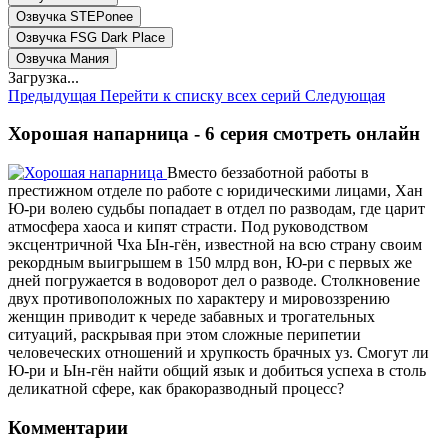
Озвучка STEPonee
Озвучка FSG Dark Place
Озвучка Мания
Загрузка...
Предыдущая
Перейти к списку всех серий
Следующая
Хорошая напарница - 6 серия смотреть онлайн
Вместо беззаботной работы в
престижном отделе по работе с юридическими лицами, Хан
Ю-ри волею судьбы попадает в отдел по разводам, где царит
атмосфера хаоса и кипят страсти. Под руководством
эксцентричной Чха Ын-гён, известной на всю страну своим
рекордным выигрышем в 150 млрд вон, Ю-ри с первых же
дней погружается в водоворот дел о разводе. Столкновение
двух противоположных по характеру и мировоззрению
женщин приводит к череде забавных и трогательных
ситуаций, раскрывая при этом сложные перипетии
человеческих отношений и хрупкость брачных уз. Смогут ли
Ю-ри и Ын-гён найти общий язык и добиться успеха в столь
деликатной сфере, как бракоразводный процесс?
Комментарии