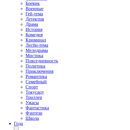
Боевик
Военные
Гей-тема
Детектив
Драма
История
Комедия
Криминал
Лесби-тема
Мелодрама
Мистика
Повседневность
Политика
Приключения
Романтика
Семейный
Спорт
Токусацу
Триллер
Ужасы
Фантастика
Фэнтези
Школа
Года