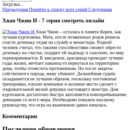
Загрузка...
Предыдущая
Перейти к списку всех серий
Следующая
Хван Чжин И - 7 серия смотреть онлайн
Хван Чжин – осталась в памяти Кореи, как
лучшая куртизанка. Мать, после незаконных родов решила
спасти доченьку отдав на службу в монастырь. Родной
человек считал, что такими способностями сможет обрести
доченьку на счастье, подарит ей надежду и спасение, но мир
переворачивается. В заведении, красавица проводит лучшие
годы жизни, мечтает наконец-то вернуться на территорию
дома, чтобы отомстить противникам. Но после защиты
собственного народа, маму убивают. Дальнейшая судьба
складывается не лучшим образом, поскольку постоянные
тренировки, плохие компании и желание мести сделает с
очаровательной милой девушки настоящего монстра. Дом
куртизанок достаточно быстро заполняется новоприбывшими
девицами со всего мира. Необходимо показать высшему
руководству, что игра на выживание давно началась.
Комментарии
Последние обновления