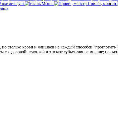
Алхимия душ
Мышь
Привет, монстр
олнца
 но столько крови и маньяков не каждый способен "проглотить",
м со здоровой психикой и это мое субъективное мнение; не смот