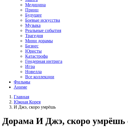
Медицина
Принц
Будущее
Боевые искусства
Музыка
Реальные события
Трагедия
Мини дорамы
Бизнес
Юристы
Катастрофа
Гендерная интрига
Игра
Новелла
Все коллекции
Фильмы
Аниме
Главная
Южная Корея
И Джэ, скоро умрёшь
Дорама
И Джэ, скоро умрёшь