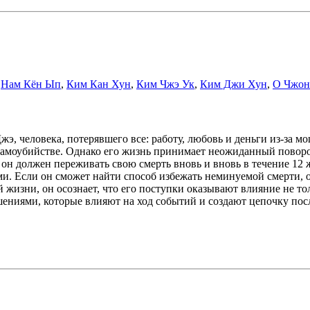
,
Нам Кён Ып
,
Ким Кан Хун
,
Ким Чжэ Ук
,
Ким Джи Хун
,
О Чжон
э, человека, потерявшего все: работу, любовь и деньги из-за 
самоубийстве. Однако его жизнь принимает неожиданный поворо
 он должен переживать свою смерть вновь и вновь в течение 12 
и. Если он сможет найти способ избежать неминуемой смерти, о
 жизни, он осознает, что его поступки оказывают влияние не то
ениями, которые влияют на ход событий и создают цепочку пос