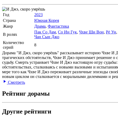
Год
2023
Страна
Южная Корея
Жанр
Драма
,
Фантастика
Пак Со Дам
,
Со Ин Гук
,
Чхве Ши Вон
,
Рё Ун
В ролях
Чан Сын Джо
Количество
8
серий
Дорама "И Джэ, скоро умрёшь" рассказывает историю Чхве И Дж
трагических обстоятельств, Чхве И Джэ принимает решение о 
судьбу. Смерть устраивает Чхве И Джэ настоящую игру судьбы:
обстоятельствах, сталкиваясь с новыми вызовами и испытаниям
мере того как Чхве И Джэ переживает различные эпизоды своей
новым циклом он сталкивается с моральными дилеммами и реш
Смотреть
Рейтинг дорамы
Другие рейтинги