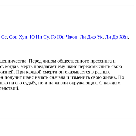
 Се
,
Сон Хун
,
Ю Ин Су
,
Го Юн Чжон
,
Ли Джэ Ук
,
Ли До Хён
,
мошенничества. Перед лицом общественного прессинга и
т, когда Смерть предлагает ему шанс переосмыслить свою
жизней. При каждой смерти он оказывается в разных
н получит шанс начать сначала и изменить свою жизнь. По
лько на его судьбу, но и на жизни окружающих. С каждым
ледствий.