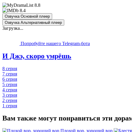
8.8
8.4
Озвучка Основной плеер
Озвучка Альтернативный плеер
Загрузка...
Попробуйте нашего Telegram-бота
И Джэ, скоро умрёшь
8 серия
7 серия
6 серия
5 серия
4 серия
3 серия
2 серия
1 серия
Вам также могут понравиться эти дора
Плохой вор, хороший вор