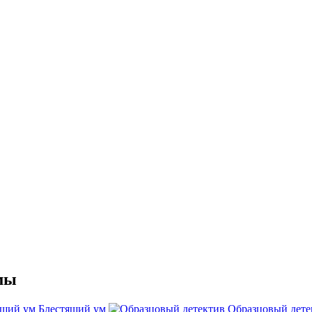
мы
Блестящий ум
Образцовый дете