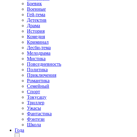
Боевик
Военные
Гей-тема
Детектив
Драма
История
Комедия
Криминал
Лесби-тема
Мелодрама
Мистика
Повседневность
Политика
Приключения
Романтика
Семейный
Спорт
Токусацу
Триллер
Ужасы
Фантастика
Фэнтези
Школа
Года