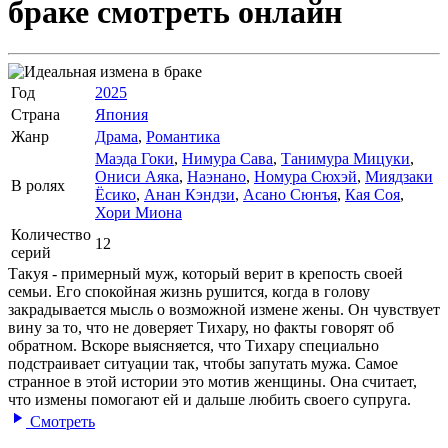
браке
смотреть онлайн
Год
2025
Страна
Япония
Жанр
Драма
,
Романтика
Маэда Гоки
,
Нимура Сава
,
Танимура Мицуки
,
Ониси Аяка
,
Наэнано
,
Номура Сюхэй
,
Миядзаки
В ролях
Ёсико
,
Анан Кэндзи
,
Асано Сюнъя
,
Кая Соя
,
Хори Миона
Количество
12
серий
Такуя - примерный муж, который верит в крепость своей
семьи. Его спокойная жизнь рушится, когда в голову
закрадывается мысль о возможной измене жены. Он чувствует
вину за то, что не доверяет Тихару, но факты говорят об
обратном. Вскоре выясняется, что Тихару специально
подстраивает ситуации так, чтобы запутать мужа. Самое
странное в этой истории это мотив женщины. Она считает,
что измены помогают ей и дальше любить своего супруга.
Смотреть