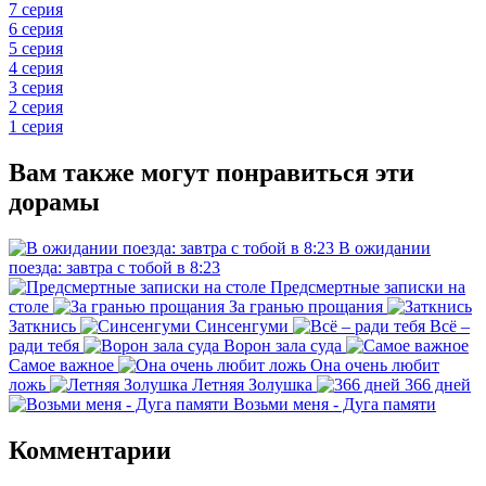
7 серия
6 серия
5 серия
4 серия
3 серия
2 серия
1 серия
Вам также могут понравиться эти
дорамы
В ожидании
поезда: завтра с тобой в 8:23
Предсмертные записки на
столе
За гранью прощания
Заткнись
Синсенгуми
Всё –
ради тебя
Ворон зала суда
Самое важное
Она очень любит
ложь
Летняя Золушка
366 дней
Возьми меня - Дуга памяти
Комментарии