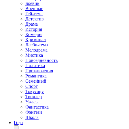
Боевик
Военные
Гей-тема
Детектив
Драма
История
Комедия
Криминал
Лесби-тема
Мелодрама
Мистика
Повседневность
Политика
Приключения
Романтика
Семейный
Спорт
Токусацу
Триллер
Ужасы
Фантастика
Фэнтези
Школа
Года