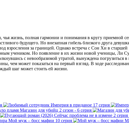
 чья жизнь, полная гармонии и понимания в кругу приемной с
стливого будущего. Но внезапная гибель близкого друга девушки
иод взросления за границей. Однако встреча с Сон Хи в старше
ерным учеником. Но появление в их жизни новой ученицы, Ли Су
толкнувшись с невообразимой утратой, вынуждена погрузиться в 
ичины, чем может показаться на первый взгляд. В ходе расследо
аждый шаг может стоить ей жизни.
я
Империя в приданое
17 серия
Магазин для убийц
2 сезон - 6 серия
Сейчас проблема не в измене
2 серия
Мой муж – босс мафии
10 серия
М