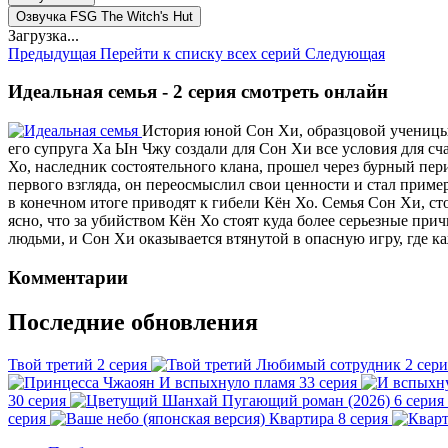
Озвучка FSG The Witch's Hut
Загрузка...
Предыдущая
Перейти к списку всех серий
Следующая
Идеальная семья - 2 серия смотреть онлайн
История юной Сон Хи, образцовой ученицы,
его супруга Ха Ын Чжу создали для Сон Хи все условия для сча
Хо, наследник состоятельного клана, прошел через бурный пер
первого взгляда, он переосмыслил свои ценности и стал прим
в конечном итоге приводят к гибели Кён Хо. Семья Сон Хи, с
ясно, что за убийством Кён Хо стоят куда более серьезные пр
людьми, и Сон Хи оказывается втянутой в опасную игру, где к
Комментарии
Последние обновления
Твой третий
2 серия
Любимый сотрудник
2 сери
И вспыхнуло пламя
33 серия
30 серия
Пугающий роман (2026)
6 серия
серия
Квартира
8 серия