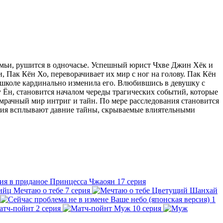
емьи, рушится в одночасье. Успешный юрист Чхве Джин Хёк и
, Пак Кён Хо, переворачивает их мир с ног на голову. Пак Кён
й школе кардинально изменила его. Влюбившись в девушку с
 Ён, становится началом череды трагических событий, которые
мрачный мир интриг и тайн. По мере расследования становится
вания всплывают давние тайны, скрываемые влиятельными
Принцесса Чжаоян
17 серия
Мечтаю о тебе
7 серия
Цветущий Шанхай
Ваше небо (японская версия)
1
атч-пойнт
2 серия
Муж
10 серия