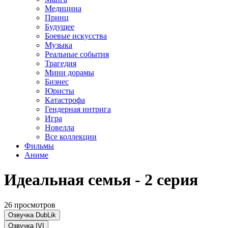
Медицина
Принц
Будущее
Боевые искусства
Музыка
Реальные события
Трагедия
Мини дорамы
Бизнес
Юристы
Катастрофа
Гендерная интрига
Игра
Новелла
Все коллекции
Фильмы
Аниме
Идеальная семья - 2 серия
26 просмотров
Озвучка DubLik
Озвучка IVI