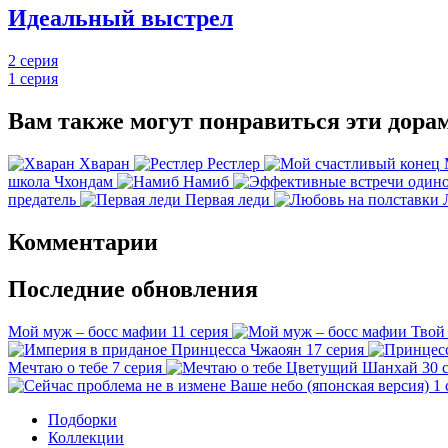
Идеальный выстрел
2 серия
1 серия
Вам также могут понравиться эти дора
Хваран
Рестлер
школа Чхондам
Намиб
предатель
Первая леди
Комментарии
Последние обновления
Мой муж – босс мафии
11 серия
Твой
Принцесса Чжаоян
17 серия
Мечтаю о тебе
7 серия
Цветущий Шанхай
30 
Ваше небо (японская версия)
1 
Подборки
Коллекции