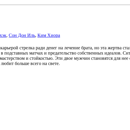
хэк
,
Сон Дон Иль
,
Ким Хиора
арьерой стрелка ради денег на лечение брата, но эта жертва ст
е в подставных матчах и предательство собственных идеалов. Си
 мастерством и стойкостью. Эти двое мужчин становятся для нее
 любит больше всего на свете.