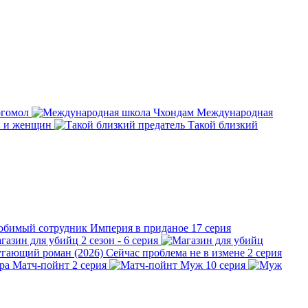
огомол
Международная
н и женщин
Такой близкий
Империя в приданое
17 серия
газин для убийц
2 сезон - 6 серия
Сейчас проблема не в измене
2 серия
Матч-пойнт
2 серия
Муж
10 серия