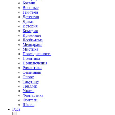
Боевик
Военные
Гей-тема
Детектив
Драма
История
Комедия
Криминал
Лесби-тема
Мелодрама
Мистика
Повседневность
Политика
Приключения
Романтика
Семейный
Спорт
Токусацу
Триллер
Ужасы
Фантастика
Фэнтези
Школа
Года