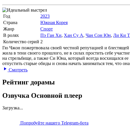
Год
2023
Страна
Южная Корея
Жанр
Спорт
В ролях
Пэ Ган Хи
,
Хан Су А
,
Чан Сон Юн
,
Ли Ки Т
Количество серий
2
Гю Чжон пожертвовала своей честной репутацией и блестящей к
жила в тени своего прошлого, не в силах простить себе участи
на стрельбище, а также Си Юна, который всегда восхищался ее
отпустить старые обиды и снова начать заниматься тем, что она
Смотреть
Рейтинг дорамы
Озвучка Основной плеер
Загрузка...
Попробуйте нашего Telegram-бота