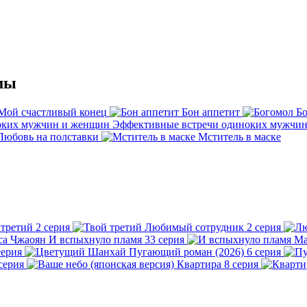
мы
Мой счастливый конец
Бон аппетит
Б
Эффективные встречи одиноких мужчи
Любовь на полставки
Мститель в маске
 третий
2 серия
Любимый сотрудник
2 серия
И вспыхнуло пламя
33 серия
Ма
серия
Пугающий роман (2026)
6 серия
серия
Квартира
8 серия