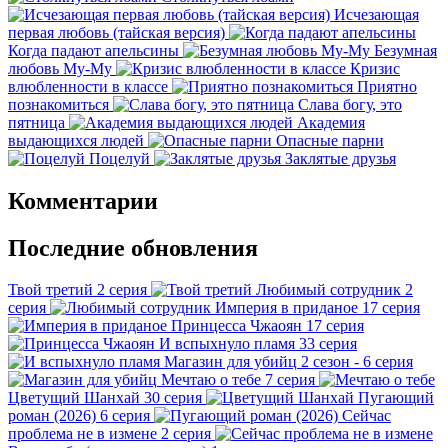
Исчезающая
первая любовь (тайская версия)
Когда падают апельсины
Безумная
любовь Му-Му
Кризис
влюбленности в классе
Приятно
познакомиться
Слава богу, это
пятница
Академия
выдающихся людей
Опасные парни
Поцелуй
Заклятые друзья
Комментарии
Последние обновления
Твой третий
2 серия
Любимый сотрудник
2
серия
Империя в приданое
17 серия
Принцесса Чжаоян
17 серия
И вспыхнуло пламя
33 серия
Магазин для убийц
2 сезон - 6 серия
Мечтаю о тебе
7 серия
Цветущий Шанхай
30 серия
Пугающий
роман (2026)
6 серия
Сейчас
проблема не в измене
2 серия