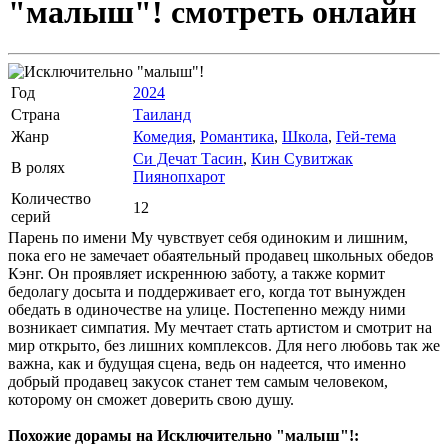
"малыш"!
смотреть онлайн
Год
2024
Страна
Таиланд
Жанр
Комедия
,
Романтика
,
Школа
,
Гей-тема
Си Дечат Тасин
,
Кин Сувитжак
В ролях
Пиянопхарот
Количество
12
серий
Парень по имени Му чувствует себя одиноким и лишним,
пока его не замечает обаятельный продавец школьных обедов
Кэнг. Он проявляет искреннюю заботу, а также кормит
бедолагу досыта и поддерживает его, когда тот вынужден
обедать в одиночестве на улице. Постепенно между ними
возникает симпатия. Му мечтает стать артистом и смотрит на
мир открыто, без лишних комплексов. Для него любовь так же
важна, как и будущая сцена, ведь он надеется, что именно
добрый продавец закусок станет тем самым человеком,
которому он сможет доверить свою душу.
Похожие дорамы на Исключительно "малыш"!: