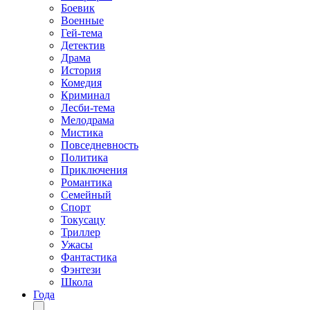
Боевик
Военные
Гей-тема
Детектив
Драма
История
Комедия
Криминал
Лесби-тема
Мелодрама
Мистика
Повседневность
Политика
Приключения
Романтика
Семейный
Спорт
Токусацу
Триллер
Ужасы
Фантастика
Фэнтези
Школа
Года