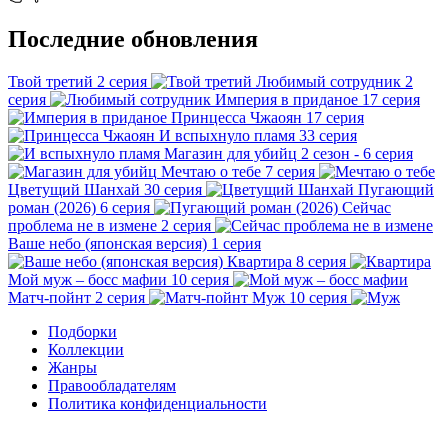
Последние обновления
Твой третий
2 серия
Любимый сотрудник
2
серия
Империя в приданое
17 серия
Принцесса Чжаоян
17 серия
И вспыхнуло пламя
33 серия
Магазин для убийц
2 сезон - 6 серия
Мечтаю о тебе
7 серия
Цветущий Шанхай
30 серия
Пугающий
роман (2026)
6 серия
Сейчас
проблема не в измене
2 серия
Ваше небо (японская версия)
1 серия
Квартира
8 серия
Мой муж – босс мафии
10 серия
Матч-пойнт
2 серия
Муж
10 серия
Подборки
Коллекции
Жанры
Правообладателям
Политика конфиденциальности