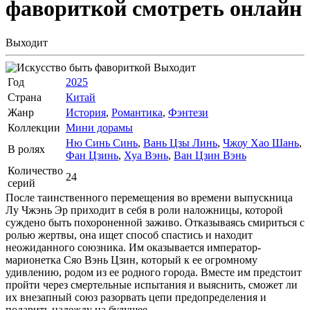
фавориткой
смотреть онлайн
Выходит
Выходит
Год
2025
Страна
Китай
Жанр
История
,
Романтика
,
Фэнтези
Коллекции
Мини дорамы
Ню Синь Синь
,
Вань Цзы Линь
,
Чжоу Хао Шань
,
В ролях
Фан Цзинь
,
Хуа Вэнь
,
Ван Цзин Вэнь
Количество
24
серий
После таинственного перемещения во времени выпускница
Лу Чжэнь Эр приходит в себя в роли наложницы, которой
суждено быть похороненной заживо. Отказываясь смириться с
ролью жертвы, она ищет способ спастись и находит
неожиданного союзника. Им оказывается император-
марионетка Сяо Вэнь Цзин, который к ее огромному
удивлению, родом из ее родного города. Вместе им предстоит
пройти через смертельные испытания и выяснить, сможет ли
их внезапный союз разорвать цепи предопределения и
подарить надежду на будущее.