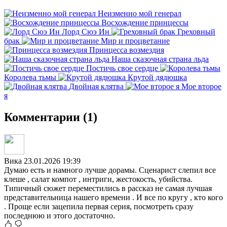
Неизменно мой генерал
Восхождение принцессы
Лорд Сюэ Ин
Греховный
брак
Мир и процветание
Принцесса возмездия
Наша сказочная страна льда
Постичь свое сердце
Королева тьмы
Крутой дядюшка
Двойная клятва
Мое второе
я
Комментарии (1)
Вика
23.01.2026 19:39
Думаю есть и намного лучше дорамы. Сценарист слепил все
клеше , салат компот , интриги, жестокость, убийства.
Типичный сюжет переместились в рассказ не самая лучшая
представительница нашего времени . И все по кругу , кто кого
. Проще если зацепила первая серия, посмотреть сразу
последнюю и этого достаточно.