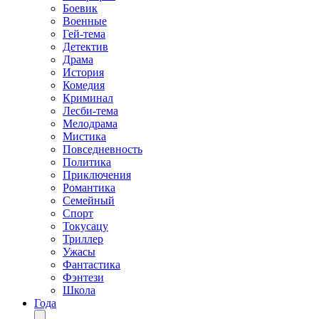
Боевик
Военные
Гей-тема
Детектив
Драма
История
Комедия
Криминал
Лесби-тема
Мелодрама
Мистика
Повседневность
Политика
Приключения
Романтика
Семейный
Спорт
Токусацу
Триллер
Ужасы
Фантастика
Фэнтези
Школа
Года