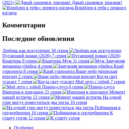
(2021)
Давай сразимся, призрак!
Влюблен в тебя с первого
взгляда
Комментарии
Последние обновления
Любовь как искупление
30 серия
Пугающий роман (2026)
7 серия
Квартира
9 серия
Муж
11 серия
Замужняя
женщина-убийца
4 серия
Край
горизонта
8 серия
Ваше небо (японская
версия)
2 серия
Когда свет
угасает
7 серия
Моё лето с тобой
7 серия
Принц-слуга
6 серия
Империя в приданое
21 серия
Момент
нашей встречи
12 серия
На одной
горе могут поместиться два тигра
10 серия
Пойманная в
сердцебиении
16 серия
К
старту готов
12 серия
Подборки