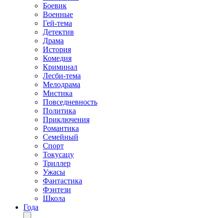
Боевик
Военные
Гей-тема
Детектив
Драма
История
Комедия
Криминал
Лесби-тема
Мелодрама
Мистика
Повседневность
Политика
Приключения
Романтика
Семейный
Спорт
Токусацу
Триллер
Ужасы
Фантастика
Фэнтези
Школа
Года