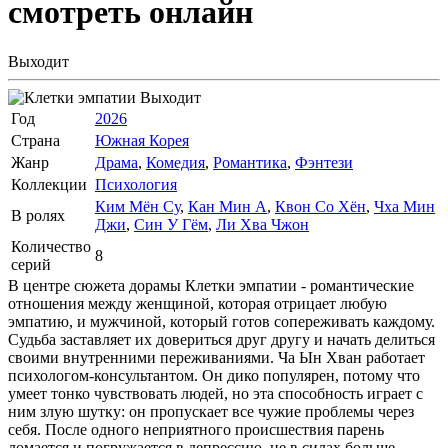
смотреть онлайн
Выходит
Выходит
Год
2026
Страна
Южная Корея
Жанр
Драма
,
Комедия
,
Романтика
,
Фэнтези
Коллекции
Психология
Ким Мён Су
,
Кан Мин А
,
Квон Со Хён
,
Чха Мин
В ролях
Джи
,
Син У Гём
,
Ли Хва Чжон
Количество
8
серий
В центре сюжета дорамы Клетки эмпатии - романтические
отношения между женщиной, которая отрицает любую
эмпатию, и мужчиной, который готов сопереживать каждому.
Судьба заставляет их довериться друг другу и начать делиться
своими внутренними переживаниями. Ча Ын Хван работает
психологом-консультантом. Он дико популярен, потому что
умеет тонко чувствовать людей, но эта способность играет с
ним злую шутку: он пропускает все чужие проблемы через
себя. После одного неприятного происшествия парень
ломается и погружается в депрессию, не в силах больше