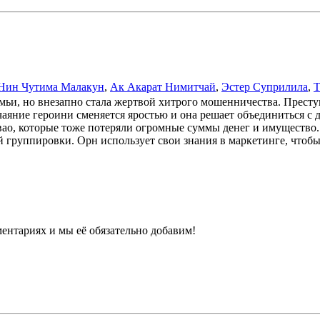
Нин Чутима Малакун
,
Ак Акарат Нимитчай
,
Эстер Суприлила
,
Т
мьи, но внезапно стала жертвой хитрого мошенничества. Прест
чаяние героини сменяется яростью и она решает объединиться с
ао, которые тоже потеряли огромные суммы денег и имущество
группировки. Орн использует свои знания в маркетинге, чтобы 
ентариях и мы её обязательно добавим!