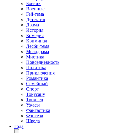
Боевик
Военные
Гей-тема
Детектив
Драма
История
Комедия
Криминал
Лесби-тема
Мелодрама
Мистика
Повседневность
Политика
Приключения
Романтика
Семейный
Спорт
Токусацу
Триллер
Ужасы
Фантастика
Фэнтези
Школа
Года