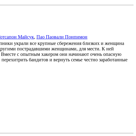
отсапон Майсук
,
Пао Паовали Понпимон
упники украли все крупные сбережения близких и женщина
 другими пострадавшими женщинами, для мести. К ней
. Вместе с опытным хакером они начинают очень опасную
перехитрить бандитов и вернуть семье честно заработанные