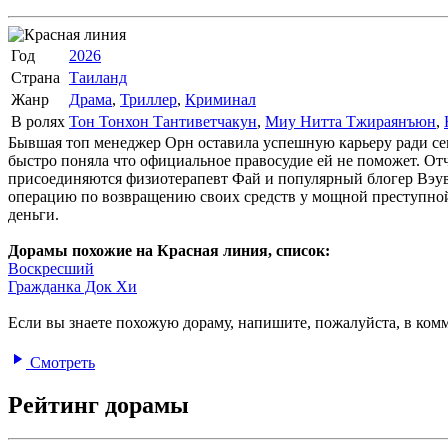
Год
2026
Страна
Таиланд
Жанр
Драма
,
Триллер
,
Криминал
В ролях
Тон Тонхон Тантиветчакун
,
Миу Нитта Тжираянъюн
,
Бывшая топ менеджер Орн оставила успешную карьеру ради се
быстро поняла что официальное правосудие ей не поможет. От
присоединяются физиотерапевт Фай и популярный блогер Вэув
операцию по возвращению своих средств у мощной преступной 
деньги.
Дорамы похожие на Красная линия, список:
Воскресший
Гражданка Док Хи
Если вы знаете похожую дораму, напишите, пожалуйста, в комм
Смотреть
Рейтинг дорамы