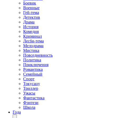
Боевик
Военные
Гей-тема
Детектив
Драма
История
Комедия
Криминал
Лесби-тема
Мелодрама
Мистика
Повседневность
Политика
Приключения
Романтика
Семейный
Спорт
Токусацу
Триллер
Ужасы
Фантастика
Фэнтези
Школа
Года