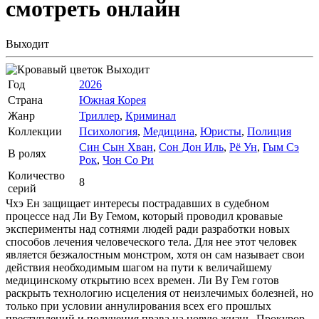
смотреть онлайн
Выходит
Выходит
Год
2026
Страна
Южная Корея
Жанр
Триллер
,
Криминал
Коллекции
Психология
,
Медицина
,
Юристы
,
Полиция
Син Сын Хван
,
Сон Дон Иль
,
Рё Ун
,
Гым Сэ
В ролях
Рок
,
Чон Со Ри
Количество
8
серий
Чхэ Ен защищает интересы пострадавших в судебном
процессе над Ли Ву Гемом, который проводил кровавые
эксперименты над сотнями людей ради разработки новых
способов лечения человеческого тела. Для нее этот человек
является безжалостным монстром, хотя он сам называет свои
действия необходимым шагом на пути к величайшему
медицинскому открытию всех времен. Ли Ву Гем готов
раскрыть технологию исцеления от неизлечимых болезней, но
только при условии аннулирования всех его прошлых
преступлений и получения права на новую жизнь. Прокурор