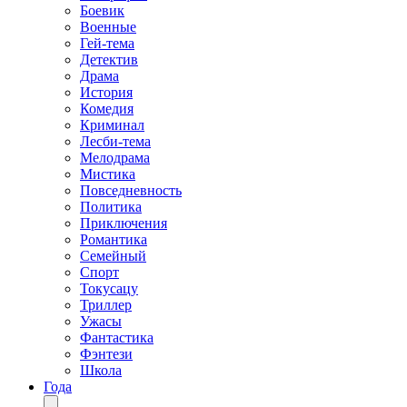
Боевик
Военные
Гей-тема
Детектив
Драма
История
Комедия
Криминал
Лесби-тема
Мелодрама
Мистика
Повседневность
Политика
Приключения
Романтика
Семейный
Спорт
Токусацу
Триллер
Ужасы
Фантастика
Фэнтези
Школа
Года