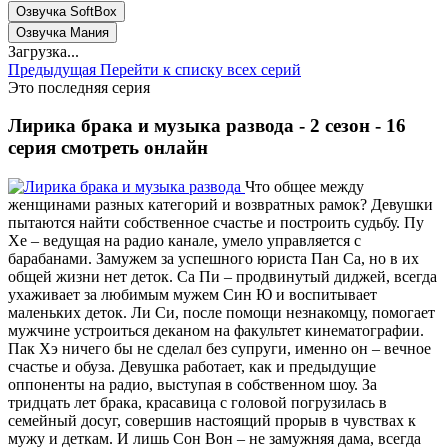
Озвучка SoftBox
Озвучка Мания
Загрузка...
Предыдущая
Перейти к списку всех серий
Это последняя серия
Лирика брака и музыка развода - 2 сезон - 16
серия смотреть онлайн
Что общее между
женщинами разных категорий и возвратных рамок? Девушки
пытаются найти собственное счастье и построить судьбу. Пу
Хе – ведущая на радио канале, умело управляется с
барабанами. Замужем за успешного юриста Пан Са, но в их
общей жизни нет деток. Са Пи – продвинутый диджей, всегда
ухаживает за любимым мужем Син Ю и воспитывает
маленьких деток. Ли Си, после помощи незнакомцу, помогает
мужчине устроиться деканом на факультет кинематографии.
Пак Хэ ничего бы не сделал без супруги, именно он – вечное
счастье и обуза. Девушка работает, как и предыдущие
оппоненты на радио, выступая в собственном шоу. За
тридцать лет брака, красавица с головой погрузилась в
семейный досуг, совершив настоящий прорыв в чувствах к
мужу и деткам. И лишь Сон Вон – не замужняя дама, всегда