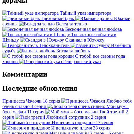
дорамы
Тайный указ императора
Греховный брак
Южные
архивы
Вслед за тенью
Бесконечная вечная любовь
Тревожные события в
Шэньду
Скандал в Юэчжоу
Телохранитель
Изменить
судьбу
Битва за любовь
С тобой все сезоны года
хороши
Генеральский указ
Комментарии
Последние обновления
Принцесса Чжаоян
18 серия
Люблю тебя
очень сильно
3 серия
Мой муж –
босс мафии
11 серия
Твой третий
2
серия
Любимый сотрудник
2 серия
Империя в приданое
17 серия
И вспыхнуло пламя
33 серия
Магазин для убийц
2 сезон - 6 серия