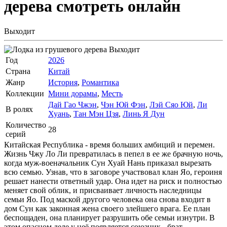
дерева
смотреть онлайн
Выходит
Выходит
Год
2026
Страна
Китай
Жанр
История
,
Романтика
Коллекции
Мини дорамы
,
Месть
Дай Гао Чжэн
,
Чэн Юй Фэн
,
Лэй Сяо Юй
,
Ли
В ролях
Хуань
,
Тан Мэн Цзя
,
Линь Я Дун
Количество
28
серий
Китайская Республика - время больших амбиций и перемен.
Жизнь Чжу Ло Ли превратилась в пепел в ее же брачную ночь,
когда муж-военачальник Сун Хуай Нань приказал вырезать
всю семью. Узнав, что в заговоре участвовал клан Яо, героиня
решает нанести ответный удар. Она идет на риск и полностью
меняет свой облик, и присваивает личность наследницы
семьи Яо. Под маской другого человека она снова входит в
дом Сун как законная жена своего злейшего врага. Ее план
беспощаден, она планирует разрушить обе семьи изнутри. В
этом опасном деле у неё появляется союзник - брат