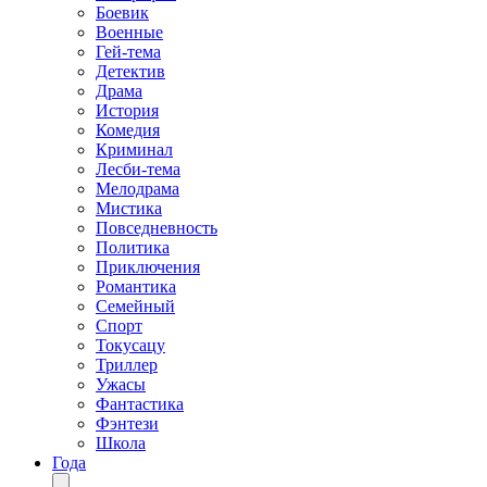
Боевик
Военные
Гей-тема
Детектив
Драма
История
Комедия
Криминал
Лесби-тема
Мелодрама
Мистика
Повседневность
Политика
Приключения
Романтика
Семейный
Спорт
Токусацу
Триллер
Ужасы
Фантастика
Фэнтези
Школа
Года