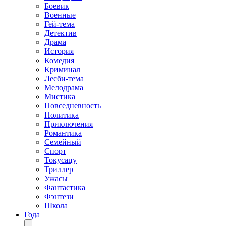
Боевик
Военные
Гей-тема
Детектив
Драма
История
Комедия
Криминал
Лесби-тема
Мелодрама
Мистика
Повседневность
Политика
Приключения
Романтика
Семейный
Спорт
Токусацу
Триллер
Ужасы
Фантастика
Фэнтези
Школа
Года