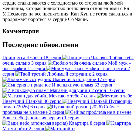
сердце сталкиваются с холодностью со стороны любимой
женщины, которая полностью поглощена отношениями с Ён
У. Несмотря на все препятствия, Кан Хун не готов сдаваться и
продолжает бороться за сердце Со Чжин.
Комментарии
Последние обновления
Принцесса Чжаоян
18 серия
Люблю тебя
очень сильно
3 серия
Мой муж –
босс мафии
11 серия
Твой третий
2
серия
Любимый сотрудник
2 серия
Империя в приданое
17 серия
И вспыхнуло пламя
33 серия
Магазин для убийц
2 сезон - 6 серия
Мечтаю о тебе
7 серия
Цветущий Шанхай
30 серия
Пугающий
роман (2026)
6 серия
Сейчас
проблема не в измене
2 серия
Ваше небо (японская версия)
1 серия
Квартира
8 серия
Матч-пойнт
2 серия