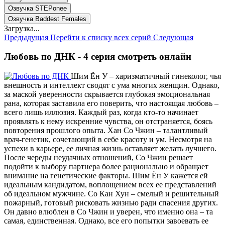
Озвучка STEPonee
Озвучка Baddest Females
Загрузка...
Предыдущая
Перейти к списку всех серий
Следующая
Любовь по ДНК - 4 серия смотреть онлайн
Шим Ён У – харизматичный гинеколог, чья
внешность и интеллект сводят с ума многих женщин. Однако,
за маской уверенности скрывается глубокая эмоциональная
рана, которая заставила его поверить, что настоящая любовь –
всего лишь иллюзия. Каждый раз, когда кто-то начинает
проявлять к нему искренние чувства, он отстраняется, боясь
повторения прошлого опыта. Хан Со Чжин – талантливый
врач-генетик, сочетающий в себе красоту и ум. Несмотря на
успехи в карьере, ее личная жизнь оставляет желать лучшего.
После череды неудачных отношений, Со Чжин решает
подойти к выбору партнера более рационально и обращает
внимание на генетические факторы. Шим Ён У кажется ей
идеальным кандидатом, воплощением всех ее представлений
об идеальном мужчине. Со Кан Хун – смелый и решительный
пожарный, готовый рисковать жизнью ради спасения других.
Он давно влюблен в Со Чжин и уверен, что именно она – та
самая, единственная. Однако, все его попытки завоевать ее