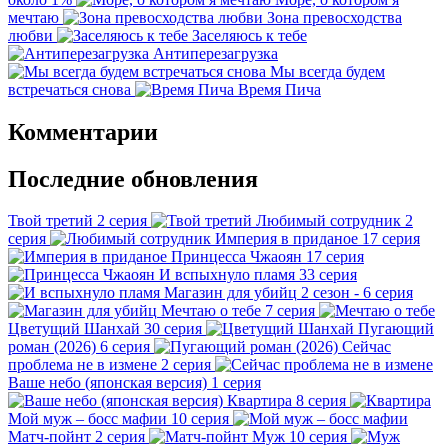
мечтаю
Зона превосходства
любви
Заселяюсь к тебе
Антиперезагрузка
Мы всегда будем
встречаться снова
Время Пича
Комментарии
Последние обновления
Твой третий
2 серия
Любимый сотрудник
2
серия
Империя в приданое
17 серия
Принцесса Чжаоян
17 серия
И вспыхнуло пламя
33 серия
Магазин для убийц
2 сезон - 6 серия
Мечтаю о тебе
7 серия
Цветущий Шанхай
30 серия
Пугающий
роман (2026)
6 серия
Сейчас
проблема не в измене
2 серия
Ваше небо (японская версия)
1 серия
Квартира
8 серия
Мой муж – босс мафии
10 серия
Матч-пойнт
2 серия
Муж
10 серия