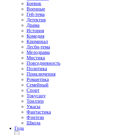
Боевик
Военные
Гей-тема
Детектив
Драма
История
Комедия
Криминал
Лесби-тема
Мелодрама
Мистика
Повседневность
Политика
Приключения
Романтика
Семейный
Спорт
Токусацу
Триллер
Ужасы
Фантастика
Фэнтези
Школа
Года