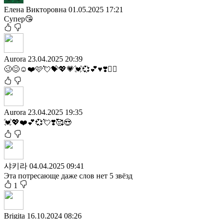
Елена Викторовна
01.05.2025 17:21
Супер😘
Aurora
23.04.2025 20:39
🥴😊☺️❤️🩷💘💝💖💗💓💞💕♥️❣️❤️‍🔥
Aurora
23.04.2025 19:35
💓💖❤️💕💞💘❣️🥰😍
샤키라
04.04.2025 09:41
Эта потресающе даже слов нет 5 звёзд
1
Brigita
16.10.2024 08:26