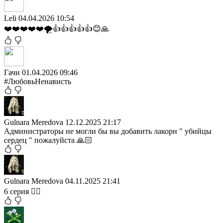
Leli
04.04.2026 10:54
❤️❤️❤️❤️❤️🌪️👍👍👍👍👍😊🙏
Гачи
01.04.2026 09:46
#ЛюбовьНенависть
Gulnara Meredova
12.12.2025 21:17
Администраторы не могли бы вы добавить лакорн " убийцы
сердец " пожалуйста 🙏🏻
Gulnara Meredova
04.11.2025 21:41
6 серия ❤️‍🔥