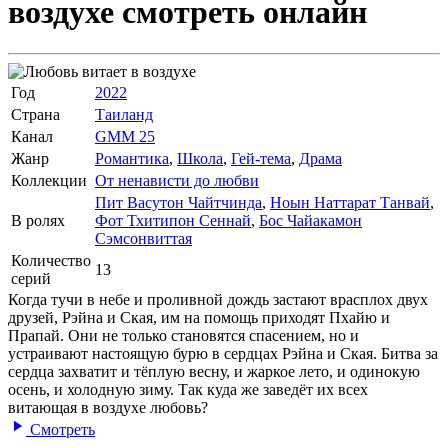
воздухе
смотреть онлайн
Год
2022
Страна
Таиланд
Канал
GMM 25
Жанр
Романтика
,
Школа
,
Гей-тема
,
Драма
Коллекции
От ненависти до любви
Пит Васутон Чайтчинда
,
Ноын Наттарат Танвай
,
В ролях
Фот Тхитипон Сеннай
,
Бос Чайакамон
Сэмсонвиттая
Количество
13
серий
Когда тучи в небе и проливной дождь застают врасплох двух
друзей, Рэйна и Ская, им на помощь приходят Пхайю и
Прапай. Они не только становятся спасением, но и
устраивают настоящую бурю в сердцах Рэйна и Ская. Битва за
сердца захватит и тёплую весну, и жаркое лето, и одинокую
осень, и холодную зиму. Так куда же заведёт их всех
витающая в воздухе любовь?
Смотреть