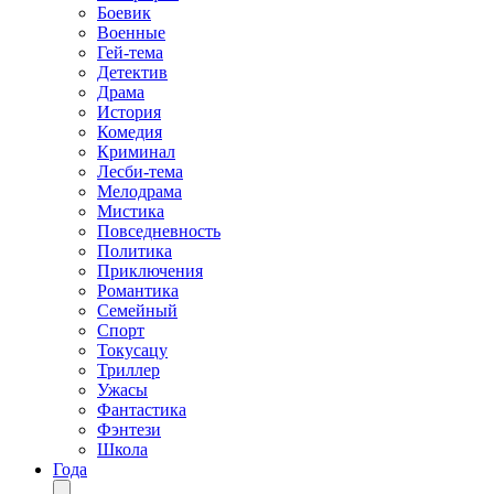
Боевик
Военные
Гей-тема
Детектив
Драма
История
Комедия
Криминал
Лесби-тема
Мелодрама
Мистика
Повседневность
Политика
Приключения
Романтика
Семейный
Спорт
Токусацу
Триллер
Ужасы
Фантастика
Фэнтези
Школа
Года