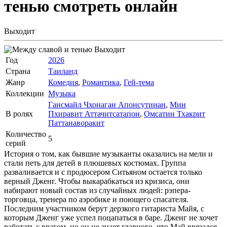
тенью
смотреть онлайн
Выходит
Выходит
Год
2026
Страна
Таиланд
Жанр
Комедия
,
Романтика
,
Гей-тема
Коллекции
Музыка
Гансмайл Чхонаган Апонсутинан
,
Мин
В ролях
Пхиравит Аттачитсатапон
,
Омсатин Тхакрит
Паттанаворакит
Количество
5
серий
История о том, как бывшие музыканты оказались на мели и
стали петь для детей в плюшевых костюмах. Группа
разваливается и с продюсером Ситьяном остается только
верный Дженг. Чтобы выкарабкаться из кризиса, они
набирают новый состав из случайных людей: рэпера-
торговца, тренера по аэробике и поющего спасателя.
Последним участником берут дерзкого гитариста Майя, с
которым Дженг уже успел поцапаться в баре. Дженг не хочет
работать с врагом, но он не знает главного, что Май ввязался