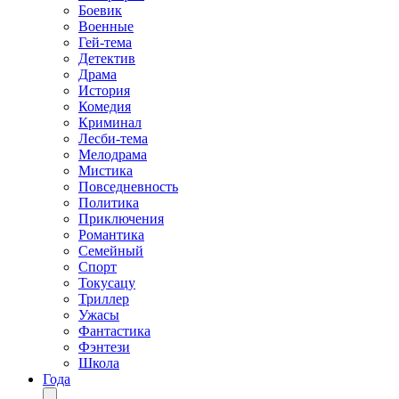
Боевик
Военные
Гей-тема
Детектив
Драма
История
Комедия
Криминал
Лесби-тема
Мелодрама
Мистика
Повседневность
Политика
Приключения
Романтика
Семейный
Спорт
Токусацу
Триллер
Ужасы
Фантастика
Фэнтези
Школа
Года