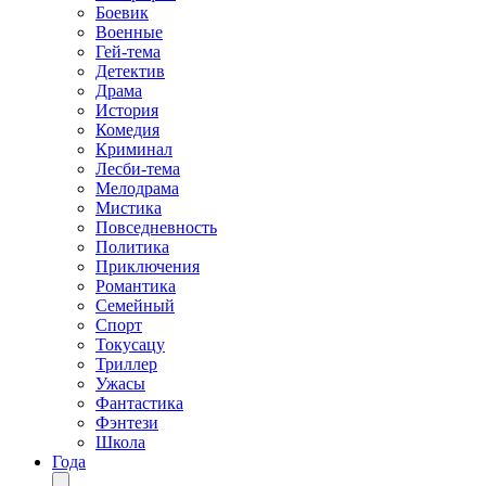
Боевик
Военные
Гей-тема
Детектив
Драма
История
Комедия
Криминал
Лесби-тема
Мелодрама
Мистика
Повседневность
Политика
Приключения
Романтика
Семейный
Спорт
Токусацу
Триллер
Ужасы
Фантастика
Фэнтези
Школа
Года