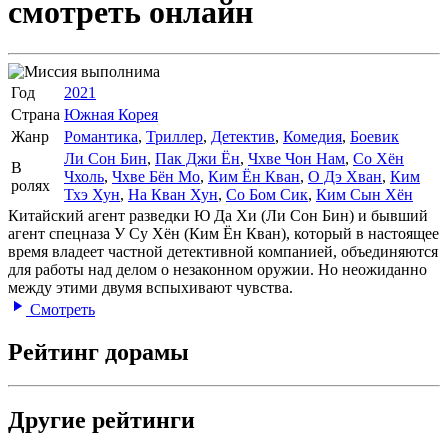
смотреть онлайн
Год
2021
Страна
Южная Корея
Жанр
Романтика
,
Триллер
,
Детектив
,
Комедия
,
Боевик
Ли Сон Бин
,
Пак Джи Ён
,
Чхве Чон Нам
,
Со Хён
В
Чхоль
,
Чхве Бён Мо
,
Ким Ён Кван
,
О Дэ Хван
,
Ким
ролях
Тхэ Хун
,
На Кван Хун
,
Со Бом Сик
,
Ким Сын Хён
Китайский агент разведки Ю Да Хи (Ли Сон Бин) и бывший
агент спецназа У Су Хён (Ким Ён Кван), который в настоящее
время владеет частной детективной компанией, объединяются
для работы над делом о незаконном оружии. Но неожиданно
между этими двумя вспыхивают чувства.
Смотреть
Рейтинг дорамы
Другие рейтинги