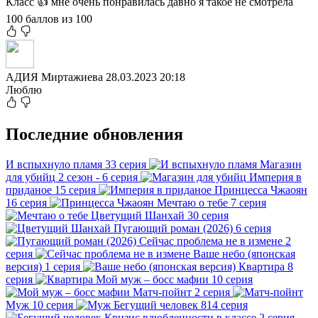
Класс 👍 мне очень понравилась давно я такое не смотрела
100 баллов из 100
АДИЯ Миртажиева
28.03.2023 20:18
Люблю
Последние обновления
И вспыхнуло пламя
33 серия
Магазин
для убийц
2 сезон - 6 серия
Империя в
приданое
15 серия
Принцесса Чжаоян
16 серия
Мечтаю о тебе
7 серия
Цветущий Шанхай
30 серия
Пугающий роман (2026)
6 серия
Сейчас проблема не в измене
2
серия
Ваше небо (японская
версия)
1 серия
Квартира
8
серия
Мой муж – босс мафии
10 серия
Матч-пойнт
2 серия
Муж
10 серия
Бегущий человек
814 серия
Кризис влюбленности в классе
2 серия