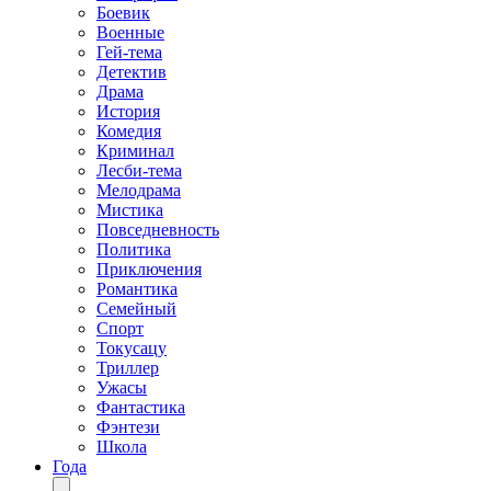
Боевик
Военные
Гей-тема
Детектив
Драма
История
Комедия
Криминал
Лесби-тема
Мелодрама
Мистика
Повседневность
Политика
Приключения
Романтика
Семейный
Спорт
Токусацу
Триллер
Ужасы
Фантастика
Фэнтези
Школа
Года