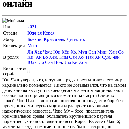
онлайн
Год
2021
Страна
Южная Корея
Жанр
Боевик
,
Криминал
,
Детектив
Коллекции
Месть
Ли Хак Чжу
,
Юн Кён Хо
,
Мун Сан Мин
,
Хан Со
В ролях
Хи
,
Ан Бо Хён
,
Ким Сан Хо
,
Пак Хи Сун
,
Чан
Юль
,
Со Сан Вон
,
Им Ки Хон
Количество
8
серий
Юн Чжи уверен, что, вступив в ряды преступников, его мир
кардинально поменяется. Никто не догадывался, что на самом
деле, юноша выступит своеобразным агентом национальной
безопасности стремящийся отомстить за смерти близких
людей. Чон Пиль – детектив, постоянно пропадает в борьбе с
преступниками перевозящими и распространяющими
наркотические вещества. Чхве Му – босс, представитель
криминальной среды, обладатель крупнейшего картеля
наркотиков, что доставляют по всей Корее. Вместе с Чжи У,
мужчина всегда помогает оппоненту быть в секрете, не