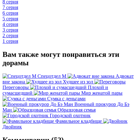
8 серия
7 серия
6 серия
5 серия
4 серия
3 серия
2 серия
1 серия
Вам также могут понравиться эти
дорамы
Спецотдел М
Адвокат
вне закона
Худшее из зол
Переговоры
Плохой и
сумасшедший
Мир женатой пары
Сумка с деньгами
Военный прокурор До Бэ
Ман
Образцовая семья
Городской охотник
Фамильное кладбище
Двойник
Комментарии (52)