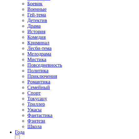
Боевик
Военные
Гей-тема
Детектив
Драма
История
Комедия
Криминал
Лесби-тема
Мелодрама
Мистика
Повседневность
Политика
Приключения
Романтика
Семейный
Спорт
Токусацу
Триллер
Ужасы
Фантастика
Фэнтези
Школа
Года