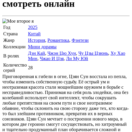
смотреть онлайн
Год
2025
Страна
Китай
Жанр
История
,
Романтика
,
Фэнтези
Коллекции
Мини дорамы
Дэн Кай
,
Чжэн Цю Хун
,
Чу Цзы Цзюнь
,
Ху Хао
В ролях
Мин
,
Чжао И Цзя
,
Ли Му Юй
Количество
28
серий
Приговоренная к гибели в огне, Цзян Сун восстала из пепла,
чтобы изменить собственную судьбу. Её острый ум и
неотразимая красота стали мощнейшим оружием в борьбе с
несправедливостью. Принимая на себя роль злодейки, она без
колебаний использует свой интеллект, чтобы сокрушать
любые препятствия на своем пути и свое неотразимое
обаяние, чтобы склонить на свою сторону даже тех, кто когда-
то был злейшим противником, превратив их в верных
союзников. Цзян Сун мечтает о построении нового мира, в
котором две героини смогут сосуществовать, но хитроумный
и тщательно продуманный план оборачивается сложной и