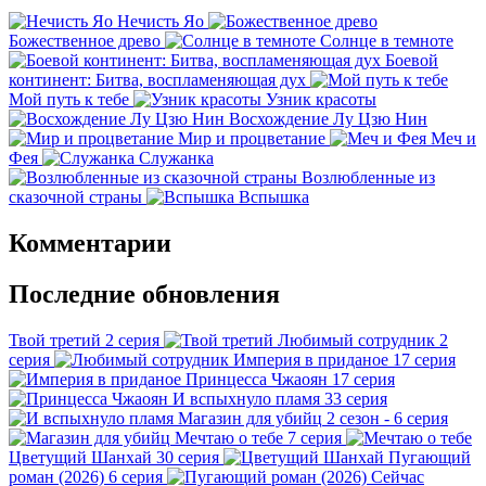
Нечисть Яо
Божественное древо
Солнце в темноте
Боевой
континент: Битва, воспламеняющая дух
Мой путь к тебе
Узник красоты
Восхождение Лу Цзю Нин
Мир и процветание
Меч и
Фея
Служанка
Возлюбленные из
сказочной страны
Вспышка
Комментарии
Последние обновления
Твой третий
2 серия
Любимый сотрудник
2
серия
Империя в приданое
17 серия
Принцесса Чжаоян
17 серия
И вспыхнуло пламя
33 серия
Магазин для убийц
2 сезон - 6 серия
Мечтаю о тебе
7 серия
Цветущий Шанхай
30 серия
Пугающий
роман (2026)
6 серия
Сейчас