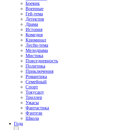
Боевик
Военные
Гей-тема
Детектив
Драма
История
Комедия
Криминал
Лесби-тема
Мелодрама
Мистика
Повседневность
Политика
Приключения
Романтика
Семейный
Спорт
Токусацу
Триллер
Ужасы
Фантастика
Фэнтези
Школа
Года