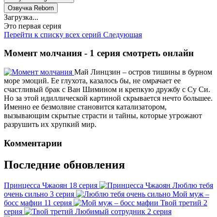
Озвучка Reborn
Загрузка...
Это первая серия
Перейти к списку всех серий
Следующая
Момент молчания - 1 серия смотреть онлайн
Май Линцзин – остров тишины в бурном
море эмоций. Ее глухота, казалось бы, не омрачает ее
счастливый брак с Ван Шимином и крепкую дружбу с Су Си.
Но за этой идиллической картиной скрывается нечто большее.
Именно ее безмолвие становится катализатором,
вызывающим скрытые страсти и тайны, которые угрожают
разрушить их хрупкий мир.
Комментарии
Последние обновления
Принцесса Чжаоян
18 серия
Люблю тебя
очень сильно
3 серия
Мой муж –
босс мафии
11 серия
Твой третий
2
серия
Любимый сотрудник
2 серия