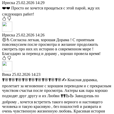
Ириска
25.02.2026 14:29
❤️❤️ Просто не хочется прощаться с этой парой, жду их
следующих работ!
Ириска
25.02.2026 14:26
😍🫰Согласна легкая, хорошая Дорама ! С приятным
повсевкусием после просмотра и желание продолжить
смотреть про них их историю в современном мире !
Благодарю за перевод и дораму , хорошо провела время!
Вика
25.02.2026 14:23
❣️🌸❣️🌸❣️🌸❣️🌸❣️🌸❣️🌸❣️🌸❣️🌸❣️🌸✍️ Коасная дорамка,
пролетает за мгновение с хорошим переводом и с прекрасным
чувством счастья после просмотра. Актеры как пара хорошо
подходят друг другу и их Любви ❣️❣️🦢🦢 Завидуешь по
доброму , хочется встретить такого верного и настоящего
человека и такую красивую , без пошлостей и разврата и
очень чувственную жизненную любовь. Красивая история