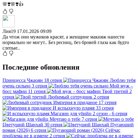
🌸❣️🌸❣️👍
Лия19
17.01.2026 09:09
Да чтож они мужиков красят, а женщине макияж нанести
нормально не могут.. Без ресниц, без бровей глаза как будто
слепые..
Последние обновления
Принцесса Чжаоян
18 серия
Люблю тебя
очень сильно
3 серия
Мой муж –
босс мафии
11 серия
Твой третий
2
серия
Любимый сотрудник
2 серия
Империя в приданое
17 серия
И вспыхнуло пламя
33 серия
Магазин для убийц
2 сезон - 6 серия
Мечтаю о тебе
7 серия
Цветущий Шанхай
30 серия
Пугающий
роман (2026)
6 серия
Сейчас
проблема не в измене
2 серия