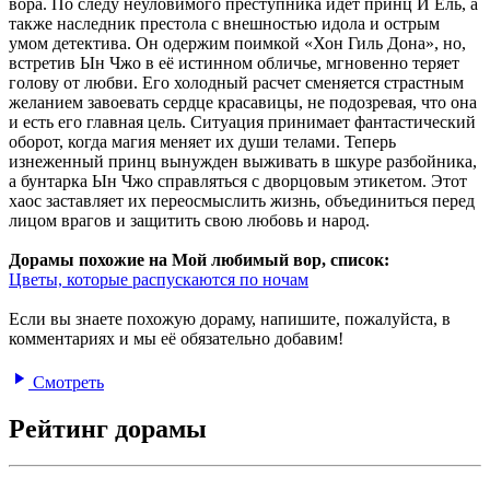
вора. По следу неуловимого преступника идет принц И Ёль, а
также наследник престола с внешностью идола и острым
умом детектива. Он одержим поимкой «Хон Гиль Дона», но,
встретив Ын Чжо в её истинном обличье, мгновенно теряет
голову от любви. Его холодный расчет сменяется страстным
желанием завоевать сердце красавицы, не подозревая, что она
и есть его главная цель. Ситуация принимает фантастический
оборот, когда магия меняет их души телами. Теперь
изнеженный принц вынужден выживать в шкуре разбойника,
а бунтарка Ын Чжо справляться с дворцовым этикетом. Этот
хаос заставляет их переосмыслить жизнь, объединиться перед
лицом врагов и защитить свою любовь и народ.
Дорамы похожие на Мой любимый вор, список:
Цветы, которые распускаются по ночам
Если вы знаете похожую дораму, напишите, пожалуйста, в
комментариях и мы её обязательно добавим!
Смотреть
Рейтинг дорамы