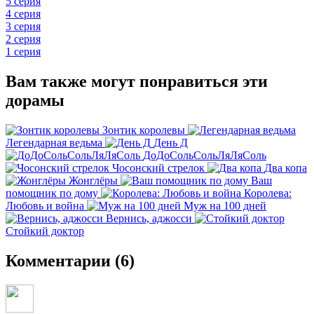
5 серия
4 серия
3 серия
2 серия
1 серия
Вам также могут понравиться эти
дорамы
Зонтик королевы
Легендарная ведьма
День Д
ДоДоСольСольЛяЛяСоль
Чосонский стрелок
Два копа
Жонглёры
Ваш
помощник по дому
Королева:
Любовь и война
Муж на 100 дней
Вернись, аджосси
Стойкий доктор
Комментарии (6)