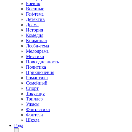
Боевик
Военные
Гей-тема
Детектив
Драма
История
Комедия
Криминал
Лесби-тема
Мелодрама
Мистика
Повседневность
Политика
Приключения
Романтика
Семейный
Спорт
Токусацу
Триллер
Ужасы
Фантастика
Фэнтези
Школа
Года