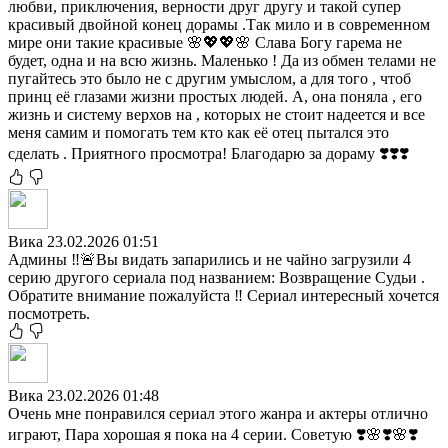
любви, приключения, верности друг другу и такой супер
красивый двойной конец дорамы .Так мило и в современном
мире они такие красивые 🌸💖💖🌸 Слава Богу гарема не
будет, одна и на всю жизнь. Маленько ! Да из обмен телами не
пугайтесь это было не с другим умыслом, а для того , чтоб
принц её глазами жизни простых людей. А, она поняла , его
жизнь и систему верхов на , которых не стоит надеется и все
меня самим и помогать тем кто как её отец пытался это
сделать . Приятного просмотра! Благодарю за дораму ❣️❣️❣️
Вика
23.02.2026 01:51
Админы ‼️🚨Вы видать запарились и не чайно загрузили 4
серию другого сериала под названием: Возвращение Судьи .
Обратите внимание пожалуйста ‼️ Сериал интересный хочется
посмотреть.
Вика
23.02.2026 01:48
Очень мне понравился сериал этого жанра и актеры отлично
играют, Пара хорошая я пока на 4 серии. Советую ❣️🌸❣️🌸❣️