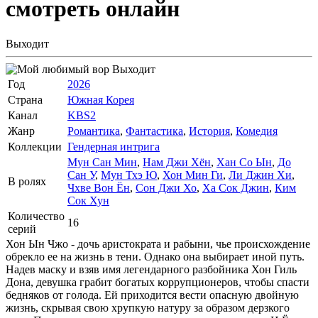
смотреть онлайн
Выходит
Выходит
Год
2026
Страна
Южная Корея
Канал
KBS2
Жанр
Романтика
,
Фантастика
,
История
,
Комедия
Коллекции
Гендерная интрига
Мун Сан Мин
,
Нам Джи Хён
,
Хан Со Ын
,
До
Сан У
,
Мун Тхэ Ю
,
Хон Мин Ги
,
Ли Джин Хи
,
В ролях
Чхве Вон Ён
,
Сон Джи Хо
,
Ха Сок Джин
,
Ким
Сок Хун
Количество
16
серий
Хон Ын Чжо - дочь аристократа и рабыни, чье происхождение
обрекло ее на жизнь в тени. Однако она выбирает иной путь.
Надев маску и взяв имя легендарного разбойника Хон Гиль
Дона, девушка грабит богатых коррупционеров, чтобы спасти
бедняков от голода. Ей приходится вести опасную двойную
жизнь, скрывая свою хрупкую натуру за образом дерзкого