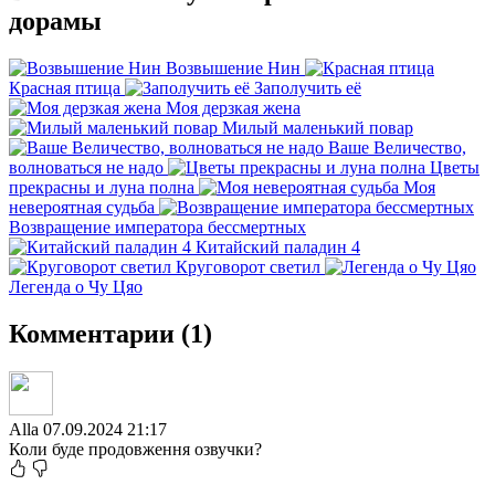
дорамы
Возвышение Нин
Красная птица
Заполучить её
Моя дерзкая жена
Милый маленький повар
Ваше Величество,
волноваться не надо
Цветы
прекрасны и луна полна
Моя
невероятная судьба
Возвращение императора бессмертных
Китайский паладин 4
Круговорот светил
Легенда о Чу Цяо
Комментарии (1)
Alla
07.09.2024 21:17
Коли буде продовження озвучки?