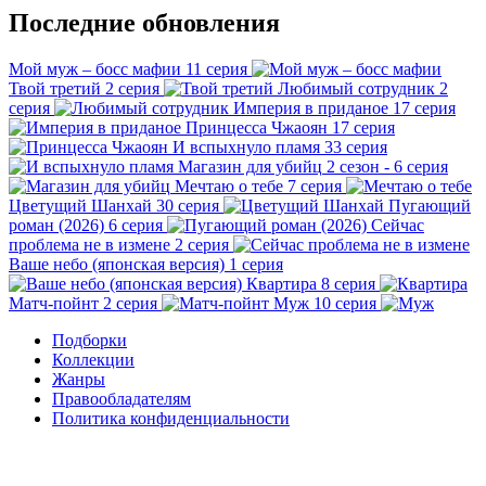
Последние обновления
Мой муж – босс мафии
11 серия
Твой третий
2 серия
Любимый сотрудник
2
серия
Империя в приданое
17 серия
Принцесса Чжаоян
17 серия
И вспыхнуло пламя
33 серия
Магазин для убийц
2 сезон - 6 серия
Мечтаю о тебе
7 серия
Цветущий Шанхай
30 серия
Пугающий
роман (2026)
6 серия
Сейчас
проблема не в измене
2 серия
Ваше небо (японская версия)
1 серия
Квартира
8 серия
Матч-пойнт
2 серия
Муж
10 серия
Подборки
Коллекции
Жанры
Правообладателям
Политика конфиденциальности