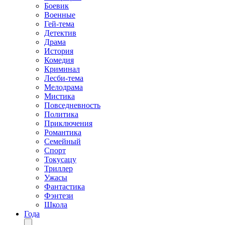
Боевик
Военные
Гей-тема
Детектив
Драма
История
Комедия
Криминал
Лесби-тема
Мелодрама
Мистика
Повседневность
Политика
Приключения
Романтика
Семейный
Спорт
Токусацу
Триллер
Ужасы
Фантастика
Фэнтези
Школа
Года