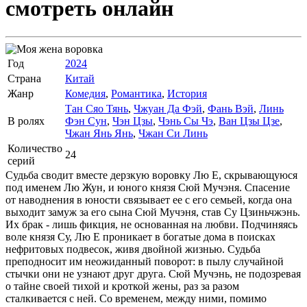
смотреть онлайн
Год
2024
Страна
Китай
Жанр
Комедия
,
Романтика
,
История
Тан Сяо Тянь
,
Чжуан Да Фэй
,
Фань Вэй
,
Линь
В ролях
Фэн Сун
,
Чэн Цзы
,
Чэнь Сы Чэ
,
Ван Цзы Цзе
,
Чжан Янь Янь
,
Чжан Си Линь
Количество
24
серий
Судьба сводит вместе дерзкую воровку Лю Е, скрывающуюся
под именем Лю Жун, и юного князя Сюй Мучэня. Спасение
от наводнения в юности связывает ее с его семьей, когда она
выходит замуж за его сына Сюй Мучэня, став Су Цзиньчжэнь.
Их брак - лишь фикция, не основанная на любви. Подчиняясь
воле князя Су, Лю Е проникает в богатые дома в поисках
нефритовых подвесок, живя двойной жизнью. Судьба
преподносит им неожиданный поворот: в пылу случайной
стычки они не узнают друг друга. Сюй Мучэнь, не подозревая
о тайне своей тихой и кроткой жены, раз за разом
сталкивается с ней. Со временем, между ними, помимо