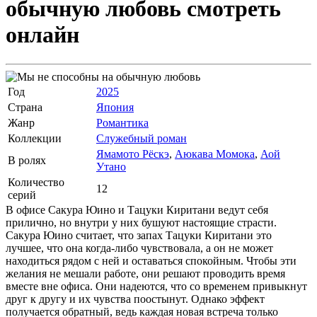
обычную любовь
смотреть
онлайн
Год
2025
Страна
Япония
Жанр
Романтика
Коллекции
Служебный роман
Ямамото Рёскэ
,
Аюкава Момока
,
Аой
В ролях
Утано
Количество
12
серий
В офисе Сакура Юино и Тацуки Киритани ведут себя
прилично, но внутри у них бушуют настоящие страсти.
Сакура Юино считает, что запах Тацуки Киритани это
лучшее, что она когда-либо чувствовала, а он не может
находиться рядом с ней и оставаться спокойным. Чтобы эти
желания не мешали работе, они решают проводить время
вместе вне офиса. Они надеются, что со временем привыкнут
друг к другу и их чувства поостынут. Однако эффект
получается обратный, ведь каждая новая встреча только