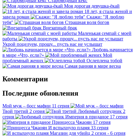
Старомодный кекс
Моя дорогая девушка-ёкай
18 лет, я стала женой и
завела роман
Скажи: "Я люблю
тебя"
Страшная воля богов
Внезапный брак
Маленькая семпай с моей
работы
Укрой поцелуем, прошу... пусть нас не услышат
Любовь начинается
в мире «Что, если?»
Мой
проблемный жених
Ослеплена тобой
Самая ранняя в мире весна
Комментарии
Последние обновления
Мой муж – босс мафии
11 серия
Твой третий
2 серия
Любимый сотрудник
2
серия
Империя в приданое
17 серия
Принцесса Чжаоян
17 серия
И вспыхнуло пламя
33 серия
Магазин для убийц
2 сезон - 6 серия