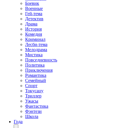
Боевик
Военные
Гей-тема
Детектив
Драма
История
Комедия
Криминал
Лесби-тема
Мелодрама
Мистика
Повседневность
Политика
Приключения
Романтика
Семейный
Спорт
Токусацу
Триллер
Ужасы
Фантастика
Фэнтези
Школа
Года