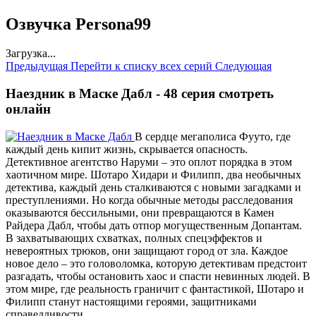
Озвучка Persona99
Загрузка...
Предыдущая
Перейти к списку всех серий
Следующая
Наездник в Маске Дабл - 48 серия смотреть
онлайн
В сердце мегаполиса Фууто, где
каждый день кипит жизнь, скрывается опасность.
Детективное агентство Наруми – это оплот порядка в этом
хаотичном мире. Шотаро Хидари и Филипп, два необычных
детектива, каждый день сталкиваются с новыми загадками и
преступлениями. Но когда обычные методы расследования
оказываются бессильными, они превращаются в Камен
Райдера Дабл, чтобы дать отпор могущественным Допантам.
В захватывающих схватках, полных спецэффектов и
невероятных трюков, они защищают город от зла. Каждое
новое дело – это головоломка, которую детективам предстоит
разгадать, чтобы остановить хаос и спасти невинных людей. В
этом мире, где реальность граничит с фантастикой, Шотаро и
Филипп станут настоящими героями, защитниками
справедливости.