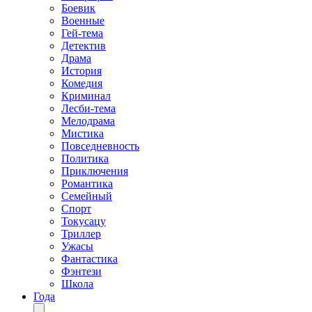
Боевик
Военные
Гей-тема
Детектив
Драма
История
Комедия
Криминал
Лесби-тема
Мелодрама
Мистика
Повседневность
Политика
Приключения
Романтика
Семейный
Спорт
Токусацу
Триллер
Ужасы
Фантастика
Фэнтези
Школа
Года