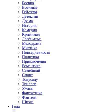
Боевик
Военные
Гей-тема
Детектив
Драма
История
Комедия
Криминал
Лесби-тема
Мелодрама
Мистика
Повседневность
Политика
Приключения
Романтика
Семейный
Спорт
Токусацу
Триллер
Ужасы
Фантастика
Фэнтези
Школа
Года