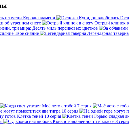
мы
Король пламени
Гос
и об утреннем снеге
Острый клинок в
изни, три мира: Десять миль персиковых цветков
Твое сияние
Легендарная таверна
Моё лето с тобой
7 серия
е могут поместиться два тигра
10 серия
Клетка теней
10 серия
Горько-сладкая л
ия
Кризис влюбленности в классе
3 сери