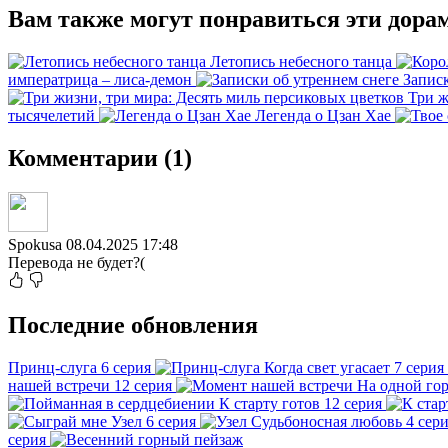
Вам также могут понравиться эти дора
Летопись небесного танца
императрица – лиса-демон
Записк
Три ж
тысячелетий
Легенда о Цзан Хае
Комментарии (1)
Spokusa
08.04.2025 17:48
Перевода не будет?(
Последние обновления
Принц-слуга
6 серия
Когда свет угасает
7 серия
нашей встречи
12 серия
На одной гор
К старту готов
12 серия
Узел
6 серия
Судьбоносная любовь
4 сер
серия