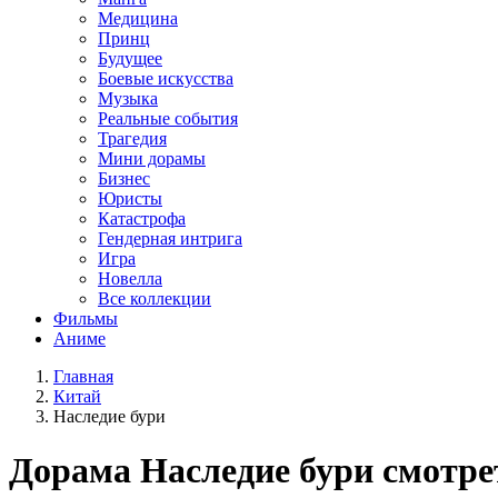
Медицина
Принц
Будущее
Боевые искусства
Музыка
Реальные события
Трагедия
Мини дорамы
Бизнес
Юристы
Катастрофа
Гендерная интрига
Игра
Новелла
Все коллекции
Фильмы
Аниме
Главная
Китай
Наследие бури
Дорама
Наследие бури
смотре