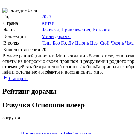
Год
2025
Страна
Китай
Жанр
Фэнтези
,
Приключения
,
История
Коллекции
Мини дорамы
В ролях
Чэнь Бао Го
,
Ду Цзюнь Цзэ
,
Сюй Чжэнь Чжэ
Количество серий
20
В хаосе ранней династии Мин, когда мир боевых искусств разд
ответы на вопросы о своем прошлом и разрушении родного горо
стремящейся к безграничной власти. Их борьба приводит к об
найти остальные артефакты и восстановить мир.
Смотреть
Рейтинг дорамы
Озвучка Основной плеер
Загрузка...
Попробуйте нашего Telegram-бота