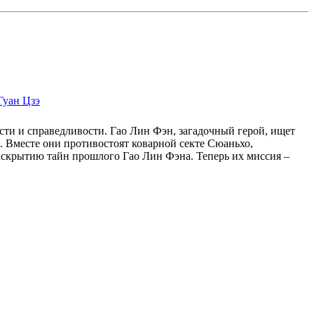
Гуан Цзэ
сти и справедливости. Гао Лин Фэн, загадочный герой, ищет
. Вместе они противостоят коварной секте Сюаньхо,
раскрытию тайн прошлого Гао Лин Фэна. Теперь их миссия –