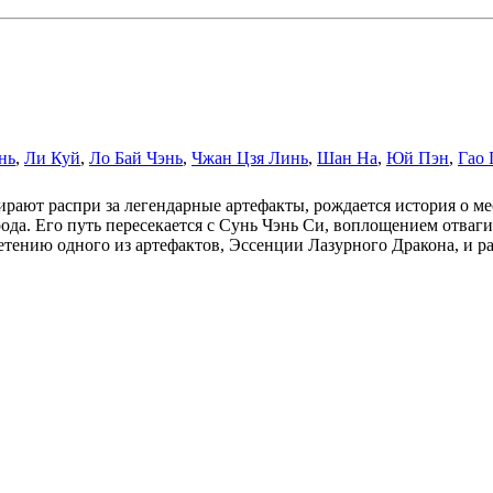
нь
,
Ли Куй
,
Ло Бай Чэнь
,
Чжан Цзя Линь
,
Шан На
,
Юй Пэн
,
Гао 
ирают распри за легендарные артефакты, рождается история о ме
да. Его путь пересекается с Сунь Чэнь Си, воплощением отваги
ретению одного из артефактов, Эссенции Лазурного Дракона, и 