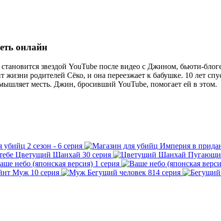
реть онлайн
 становится звездой YouTube после видео с Джином, бьюти-блоге
т жизни родителей Сёко, и она переезжает к бабушке. 10 лет спу
мышляет месть. Джин, бросивший YouTube, помогает ей в этом.
я убийц
2 сезон - 6 серия
Империя в прида
Цветущий Шанхай
30 серия
Пугающий
аше небо (японская версия)
1 серия
Муж
10 серия
Бегущий человек
814 серия