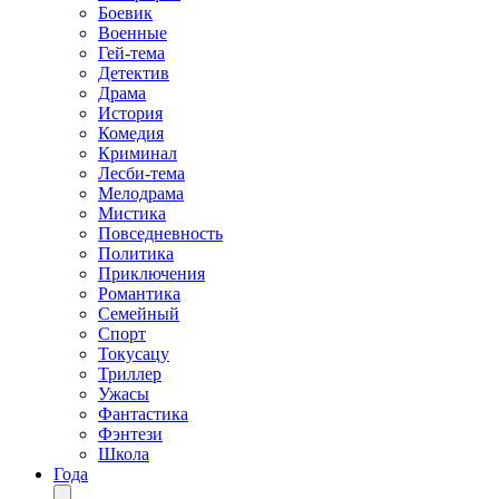
Боевик
Военные
Гей-тема
Детектив
Драма
История
Комедия
Криминал
Лесби-тема
Мелодрама
Мистика
Повседневность
Политика
Приключения
Романтика
Семейный
Спорт
Токусацу
Триллер
Ужасы
Фантастика
Фэнтези
Школа
Года