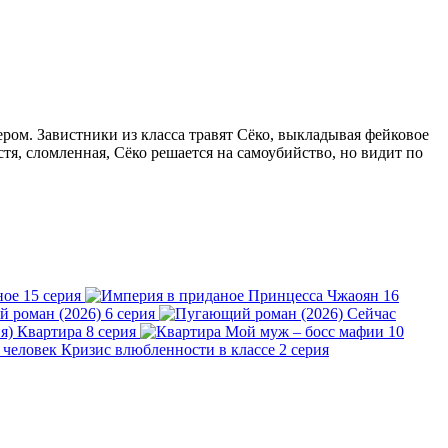
ром. Завистники из класса травят Сёко, выкладывая фейковое
стя, сломленная, Сёко решается на самоубийство, но видит по
ное
15 серия
Принцесса Чжаоян
16
 роман (2026)
6 серия
Сейчас
Квартира
8 серия
Мой муж – босс мафии
10
Кризис влюбленности в классе
2 серия