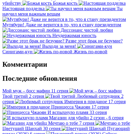
убийству
Божья кость
Настоящая подделка
Ты
научил меня важным вещам
Мутябури! Даже не верится в то, что я стану президентом
Диссонанс чистой любви
Неудержимая юность
Разве этот брак не безумие?
Выходи за меня!
Синигами-кун
Жизнь по-новой
Комментарии
Последние обновления
Мой муж – босс мафии
11 серия
Твой третий
2 серия
Любимый сотрудник
2
серия
Империя в приданое
17 серия
Принцесса Чжаоян
17 серия
И вспыхнуло пламя
33 серия
Магазин для убийц
2 сезон - 6 серия
Мечтаю о тебе
7 серия
Цветущий Шанхай
30 серия
Пугающий
роман (2026)
6 серия
Сейчас