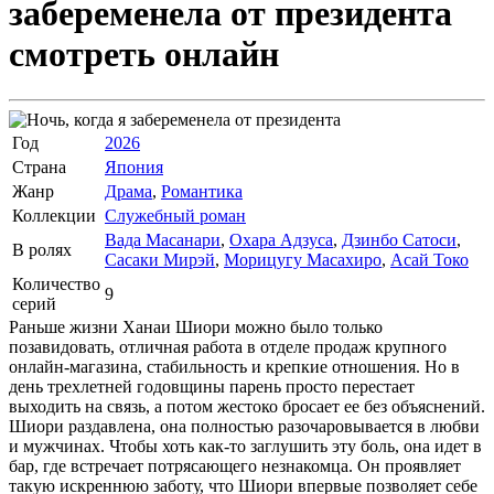
забеременела от президента
смотреть онлайн
Год
2026
Страна
Япония
Жанр
Драма
,
Романтика
Коллекции
Служебный роман
Вада Масанари
,
Охара Адзуса
,
Дзинбо Сатоси
,
В ролях
Сасаки Мирэй
,
Морицугу Масахиро
,
Асай Токо
Количество
9
серий
Раньше жизни Ханаи Шиори можно было только
позавидовать, отличная работа в отделе продаж крупного
онлайн-магазина, стабильность и крепкие отношения. Но в
день трехлетней годовщины парень просто перестает
выходить на связь, а потом жестоко бросает ее без объяснений.
Шиори раздавлена, она полностью разочаровывается в любви
и мужчинах. Чтобы хоть как-то заглушить эту боль, она идет в
бар, где встречает потрясающего незнакомца. Он проявляет
такую искреннюю заботу, что Шиори впервые позволяет себе