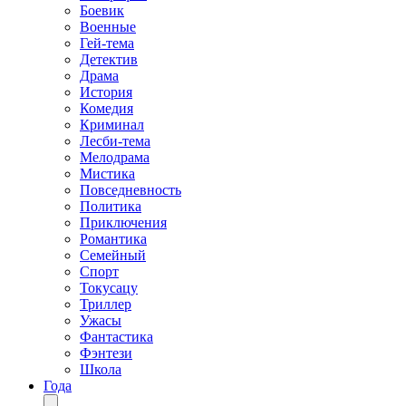
Боевик
Военные
Гей-тема
Детектив
Драма
История
Комедия
Криминал
Лесби-тема
Мелодрама
Мистика
Повседневность
Политика
Приключения
Романтика
Семейный
Спорт
Токусацу
Триллер
Ужасы
Фантастика
Фэнтези
Школа
Года