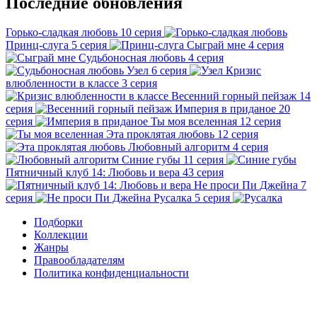
Последние обновления
Горько-сладкая любовь
10 серия
Принц-слуга
5 серия
Сыграй мне
4 серия
Судьбоносная любовь
4 серия
Узел
6 серия
Кризис
влюбленности в классе
3 серия
Весенний горный пейзаж
14
серия
Империя в приданое
20
серия
Ты моя вселенная
12 серия
Эта проклятая любовь
12 серия
Любовный алгоритм
4 серия
Синие губы
11 серия
Пятничный клуб 14: Любовь и вера
43 серия
Не проси Пи Джейна
7
серия
Русалка
5 серия
Подборки
Коллекции
Жанры
Правообладателям
Политика конфиденциальности