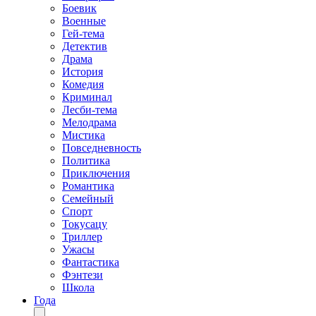
Боевик
Военные
Гей-тема
Детектив
Драма
История
Комедия
Криминал
Лесби-тема
Мелодрама
Мистика
Повседневность
Политика
Приключения
Романтика
Семейный
Спорт
Токусацу
Триллер
Ужасы
Фантастика
Фэнтези
Школа
Года