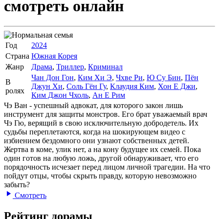
смотреть онлайн
Год
2024
Страна
Южная Корея
Жанр
Драма
,
Триллер
,
Криминал
Чан Дон Гон
,
Ким Хи Э
,
Чхве Ри
,
Ю Су Бин
,
Пён
В
Джун Хи
,
Соль Гён Гу
,
Клаудия Ким
,
Хон Е Джи
,
ролях
Ким Джон Чхоль
,
Ан Е Рим
Чэ Ван - успешный адвокат, для которого закон лишь
инструмент для защиты монстров. Его брат уважаемый врач
Чэ Гю, верящий в свою исключительную добродетель. Их
судьбы переплетаются, когда на шокирующем видео с
избиением бездомного они узнают собственных детей.
Жертва в коме, улик нет, а на кону будущее их семей. Пока
один готов на любую ложь, другой обнаруживает, что его
порядочность исчезает перед лицом личной трагедии. На что
пойдут отцы, чтобы скрыть правду, которую невозможно
забыть?
Смотреть
Рейтинг дорамы