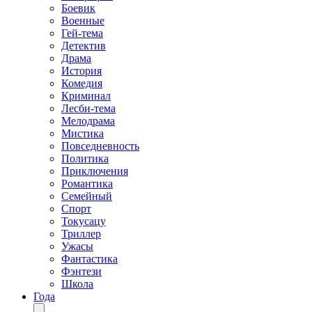
Боевик
Военные
Гей-тема
Детектив
Драма
История
Комедия
Криминал
Лесби-тема
Мелодрама
Мистика
Повседневность
Политика
Приключения
Романтика
Семейный
Спорт
Токусацу
Триллер
Ужасы
Фантастика
Фэнтези
Школа
Года