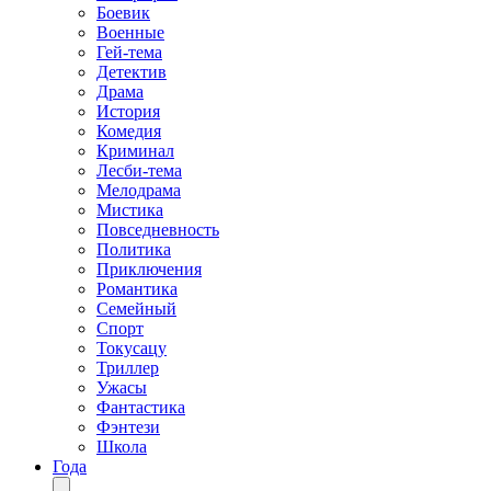
Боевик
Военные
Гей-тема
Детектив
Драма
История
Комедия
Криминал
Лесби-тема
Мелодрама
Мистика
Повседневность
Политика
Приключения
Романтика
Семейный
Спорт
Токусацу
Триллер
Ужасы
Фантастика
Фэнтези
Школа
Года