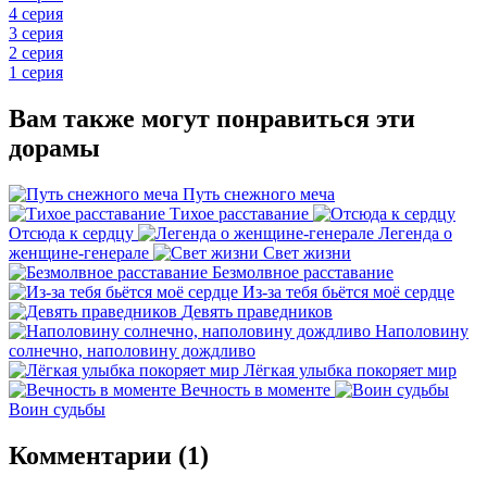
4 серия
3 серия
2 серия
1 серия
Вам также могут понравиться эти
дорамы
Путь снежного меча
Тихое расставание
Отсюда к сердцу
Легенда о
женщине-генерале
Свет жизни
Безмолвное расставание
Из-за тебя бьётся моё сердце
Девять праведников
Наполовину
солнечно, наполовину дождливо
Лёгкая улыбка покоряет мир
Вечность в моменте
Воин судьбы
Комментарии (1)