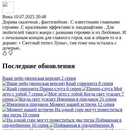
Вика
10.07.2025 20:48
Дорама сказочная , фантизийная . С известными главными
героями .С красивыми эффектами и ландшафтами . Для
любителей такого жанра с разными героями и из Любовью. И
с печальным концом для главного героя, как в общем то и в
дораме: « Светлый пепел Луны», там тоже она осталась с
дочерью.
Последние обновления
Ваше небо (японская версия)
2 серия
Край горизонта
8 серия
Принц-слуга
6 серия
Моё
лето с тобой
7 серия
Когда свет угасает
7
серия
Империя в приданое
21 серия
Момент нашей встречи
12 серия
На одной горе могут поместиться
два тигра
10 серия
Пойманная в
сердцебиении
16 серия
К