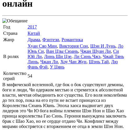
онлайн
Год
2017
Страна
Китай
Жанр
Драма
,
Фэнтези
,
Романтика
Хуан Сяо Мин
,
Виктория Сон
,
Шэн И Лунь
,
Ло
Юнь Си
,
Ван Цзы Сюань
,
Чжан Шуан Ли
,
Си
В ролях
Юй Ли
,
Линь Ши Цзе
,
Ли Cинь Чжэ
,
Чжай Тянь
Линь
,
Чжан Ли
,
Хоу Чан Жун
,
Шэнь Тай
,
Лю
Фань Фэй
,
У Цянь
Количество
54
серий
В мифической вселенной, где бок о бок существуют демоны,
боги и люди, Чи одержим местью и стремится к абсолютной
власти, мечтая объединить все существа. Его воля неколебима
до тех пор, пока на его пути не встает принцесса из
Королевства Сюань Юань. Эпоха хаоса выдвигает двух
лидеров это Чи Ю бога войны племени Шэн Нон и Шао Хао
принца королевства Гао Синь. Героиня вынуждена заключить
брак с Шао Хао, но ее сердце отдано Чи. Конфликт между
мирами обостряется с вторжением ее отца в земли Шэн Нон.