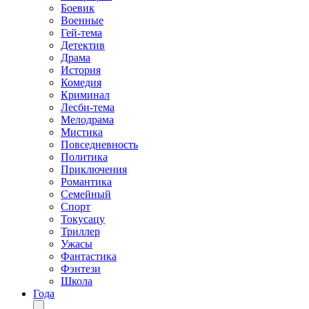
Боевик
Военные
Гей-тема
Детектив
Драма
История
Комедия
Криминал
Лесби-тема
Мелодрама
Мистика
Повседневность
Политика
Приключения
Романтика
Семейный
Спорт
Токусацу
Триллер
Ужасы
Фантастика
Фэнтези
Школа
Года