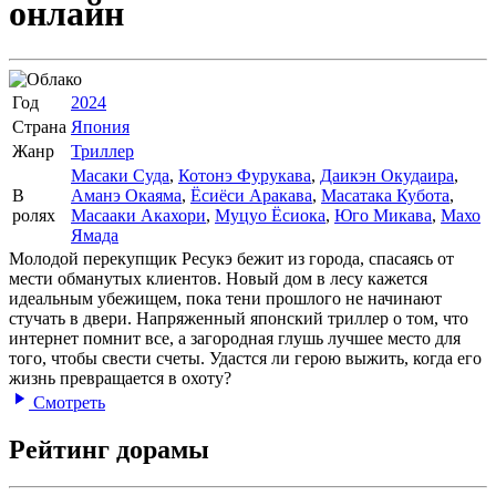
онлайн
Год
2024
Страна
Япония
Жанр
Триллер
Масаки Суда
,
Котонэ Фурукава
,
Даикэн Окудаира
,
В
Аманэ Окаяма
,
Ёсиёси Аракава
,
Масатака Кубота
,
ролях
Масааки Акахори
,
Муцуо Ёсиока
,
Юго Микава
,
Махо
Ямада
Молодой перекупщик Ресукэ бежит из города, спасаясь от
мести обманутых клиентов. Новый дом в лесу кажется
идеальным убежищем, пока тени прошлого не начинают
стучать в двери. Напряженный японский триллер о том, что
интернет помнит все, а загородная глушь лучшее место для
того, чтобы свести счеты. Удастся ли герою выжить, когда его
жизнь превращается в охоту?
Смотреть
Рейтинг дорамы