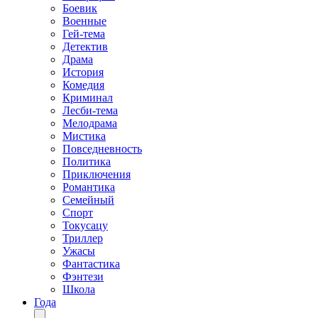
Боевик
Военные
Гей-тема
Детектив
Драма
История
Комедия
Криминал
Лесби-тема
Мелодрама
Мистика
Повседневность
Политика
Приключения
Романтика
Семейный
Спорт
Токусацу
Триллер
Ужасы
Фантастика
Фэнтези
Школа
Года