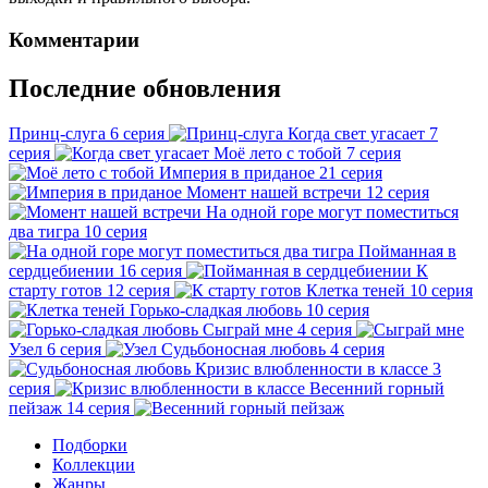
Комментарии
Последние обновления
Принц-слуга
6 серия
Когда свет угасает
7
серия
Моё лето с тобой
7 серия
Империя в приданое
21 серия
Момент нашей встречи
12 серия
На одной горе могут поместиться
два тигра
10 серия
Пойманная в
сердцебиении
16 серия
К
старту готов
12 серия
Клетка теней
10 серия
Горько-сладкая любовь
10 серия
Сыграй мне
4 серия
Узел
6 серия
Судьбоносная любовь
4 серия
Кризис влюбленности в классе
3
серия
Весенний горный
пейзаж
14 серия
Подборки
Коллекции
Жанры