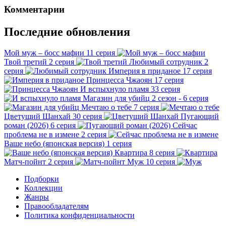
Комментарии
Последние обновления
Мой муж – босс мафии
11 серия
Твой третий
2 серия
Любимый сотрудник
2
серия
Империя в приданое
17 серия
Принцесса Чжаоян
17 серия
И вспыхнуло пламя
33 серия
Магазин для убийц
2 сезон - 6 серия
Мечтаю о тебе
7 серия
Цветущий Шанхай
30 серия
Пугающий
роман (2026)
6 серия
Сейчас
проблема не в измене
2 серия
Ваше небо (японская версия)
1 серия
Квартира
8 серия
Матч-пойнт
2 серия
Муж
10 серия
Подборки
Коллекции
Жанры
Правообладателям
Политика конфиденциальности