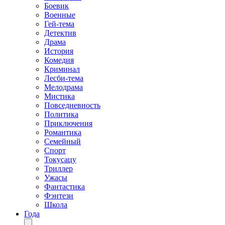
Боевик
Военные
Гей-тема
Детектив
Драма
История
Комедия
Криминал
Лесби-тема
Мелодрама
Мистика
Повседневность
Политика
Приключения
Романтика
Семейный
Спорт
Токусацу
Триллер
Ужасы
Фантастика
Фэнтези
Школа
Года