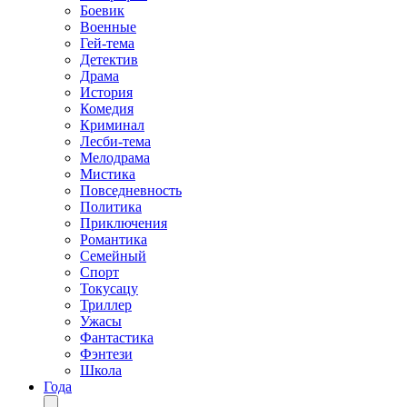
Боевик
Военные
Гей-тема
Детектив
Драма
История
Комедия
Криминал
Лесби-тема
Мелодрама
Мистика
Повседневность
Политика
Приключения
Романтика
Семейный
Спорт
Токусацу
Триллер
Ужасы
Фантастика
Фэнтези
Школа
Года