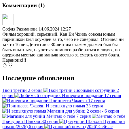
Комментарии (1)
София Рахманова
14.06.2024 12:27
Фильм хороший, серьезный. Кан Ен Чхиль совсем юным
парнишкой был осужден за то, чего не совершал. Отсидел ни
за что 16 лет.Детектив с 30-летним стажем должен был бы
быть опытным, научиться немного разбираться в людях, но
одержим местью как маньяк местью за смерть своего брата.
Параноик!!!
Последние обновления
Твой третий
2 серия
Любимый сотрудник
2
серия
Империя в приданое
17 серия
Принцесса Чжаоян
17 серия
И вспыхнуло пламя
33 серия
Магазин для убийц
2 сезон - 6 серия
Мечтаю о тебе
7 серия
Цветущий Шанхай
30 серия
Пугающий
роман (2026)
6 серия
Сейчас