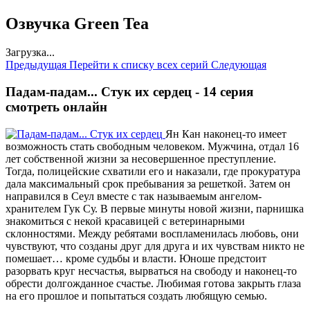
Озвучка Green Tea
Загрузка...
Предыдущая
Перейти к списку всех серий
Следующая
Падам-падам... Стук их сердец - 14 серия
смотреть онлайн
Ян Кан наконец-то имеет
возможность стать свободным человеком. Мужчина, отдал 16
лет собственной жизни за несовершенное преступление.
Тогда, полицейские схватили его и наказали, где прокуратура
дала максимальный срок пребывания за решеткой. Затем он
направился в Сеул вместе с так называемым ангелом-
хранителем Гук Су. В первые минуты новой жизни, парнишка
знакомиться с некой красавицей с ветеринарными
склонностями. Между ребятами воспламенилась любовь, они
чувствуют, что созданы друг для друга и их чувствам никто не
помешает… кроме судьбы и власти. Юноше предстоит
разорвать круг несчастья, вырваться на свободу и наконец-то
обрести долгожданное счастье. Любимая готова закрыть глаза
на его прошлое и попытаться создать любящую семью.