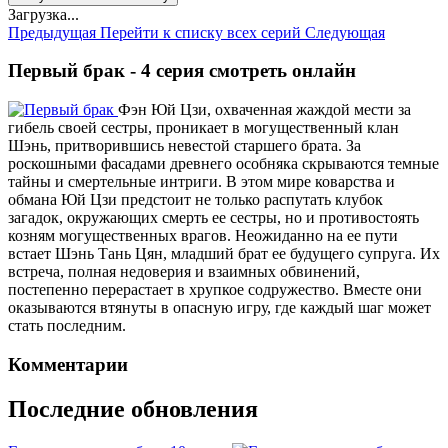
Загрузка...
Предыдущая
Перейти к списку всех серий
Следующая
Первый брак - 4 серия смотреть онлайн
Фэн Юй Цзи, охваченная жаждой мести за
гибель своей сестры, проникает в могущественный клан
Шэнь, притворившись невестой старшего брата. За
роскошными фасадами древнего особняка скрываются темные
тайны и смертельные интриги. В этом мире коварства и
обмана Юй Цзи предстоит не только распутать клубок
загадок, окружающих смерть ее сестры, но и противостоять
козням могущественных врагов. Неожиданно на ее пути
встает Шэнь Тань Цян, младший брат ее будущего супруга. Их
встреча, полная недоверия и взаимных обвинений,
постепенно перерастает в хрупкое содружество. Вместе они
оказываются втянуты в опасную игру, где каждый шаг может
стать последним.
Комментарии
Последние обновления