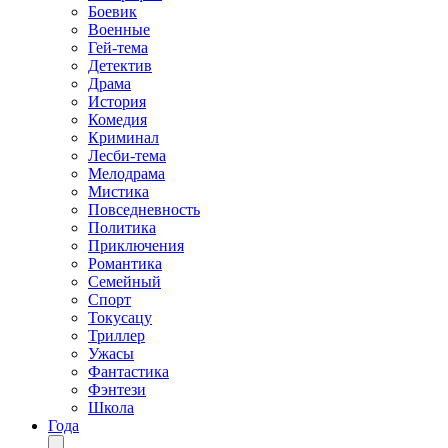
Боевик
Военные
Гей-тема
Детектив
Драма
История
Комедия
Криминал
Лесби-тема
Мелодрама
Мистика
Повседневность
Политика
Приключения
Романтика
Семейный
Спорт
Токусацу
Триллер
Ужасы
Фантастика
Фэнтези
Школа
Года