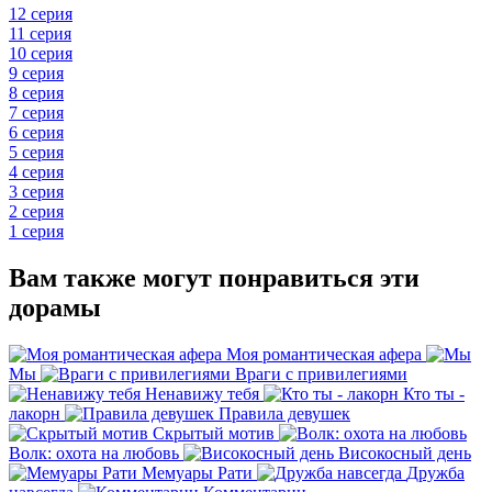
12 серия
11 серия
10 серия
9 серия
8 серия
7 серия
6 серия
5 серия
4 серия
3 серия
2 серия
1 серия
Вам также могут понравиться эти
дорамы
Моя романтическая афера
Мы
Враги с привилегиями
Ненавижу тебя
Кто ты -
лакорн
Правила девушек
Скрытый мотив
Волк: охота на любовь
Високосный день
Мемуары Рати
Дружба