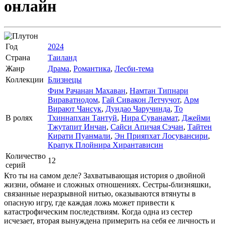
онлайн
Год
2024
Страна
Таиланд
Жанр
Драма
,
Романтика
,
Лесби-тема
Коллекции
Близнецы
Фим Рачанан Махаван
,
Намтан Типнари
Вираватнодом
,
Гай Сивакон Летчучот
,
Арм
Вирают Чансук
,
Дундао Чаручинда
,
То
В ролях
Тхиннапхан Тантуй
,
Нира Суванамат
,
Джейми
Тжутапит Инчан
,
Сайси Апичая Сэчан
,
Тайтен
Кирати Пуанмали
,
Эн Прияпхат Лосувансири
,
Крапук Плойнира Хирантависин
Количество
12
серий
Кто ты на самом деле? Захватывающая история о двойной
жизни, обмане и сложных отношениях. Сестры-близняшки,
связанные неразрывной нитью, оказываются втянуты в
опасную игру, где каждая ложь может привести к
катастрофическим последствиям. Когда одна из сестер
исчезает, вторая вынуждена примерить на себя ее личность и