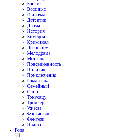
Боевик
Военные
Гей-тема
Детектив
Драма
История
Комедия
Криминал
Лесби-тема
Мелодрама
Мистика
Повседневность
Политика
Приключения
Романтика
Семейный
Спорт
Токусацу
Триллер
Ужасы
Фантастика
Фэнтези
Школа
Года