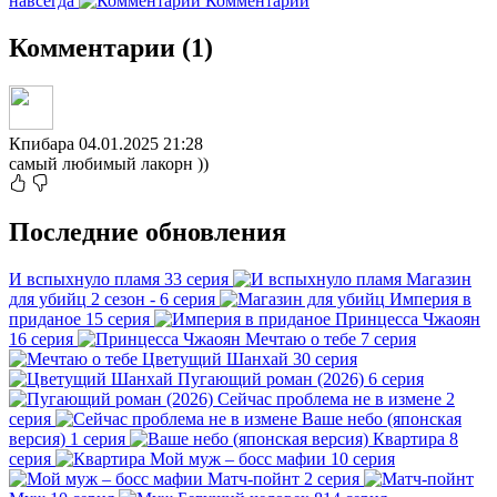
навсегда
Комментарии
Комментарии (1)
Кпибара
04.01.2025 21:28
самый любимый лакорн ))
Последние обновления
И вспыхнуло пламя
33 серия
Магазин
для убийц
2 сезон - 6 серия
Империя в
приданое
15 серия
Принцесса Чжаоян
16 серия
Мечтаю о тебе
7 серия
Цветущий Шанхай
30 серия
Пугающий роман (2026)
6 серия
Сейчас проблема не в измене
2
серия
Ваше небо (японская
версия)
1 серия
Квартира
8
серия
Мой муж – босс мафии
10 серия
Матч-пойнт
2 серия