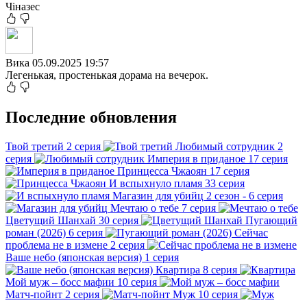
Чіназес
Вика
05.09.2025 19:57
Легенькая, простенькая дорама на вечерок.
Последние обновления
Твой третий
2 серия
Любимый сотрудник
2
серия
Империя в приданое
17 серия
Принцесса Чжаоян
17 серия
И вспыхнуло пламя
33 серия
Магазин для убийц
2 сезон - 6 серия
Мечтаю о тебе
7 серия
Цветущий Шанхай
30 серия
Пугающий
роман (2026)
6 серия
Сейчас
проблема не в измене
2 серия
Ваше небо (японская версия)
1 серия
Квартира
8 серия
Мой муж – босс мафии
10 серия
Матч-пойнт
2 серия
Муж
10 серия