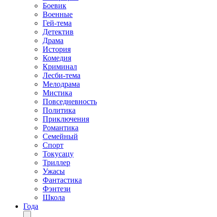
Боевик
Военные
Гей-тема
Детектив
Драма
История
Комедия
Криминал
Лесби-тема
Мелодрама
Мистика
Повседневность
Политика
Приключения
Романтика
Семейный
Спорт
Токусацу
Триллер
Ужасы
Фантастика
Фэнтези
Школа
Года