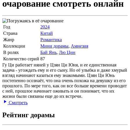
очарование
смотреть онлайн
Год
2024
Страна
Китай
Жанр
Романтика
Коллекции
Мини дорамы
,
Амнезия
В ролях
Бай Янь
,
Лю Цин
Количество серий
87
Гу Ци работает няней у Цзян Ци Юня, и ее единственная
задача - угождать ему и его сыну. Но её улыбка и даже хмурый
взгляд начинают казаться ему знакомыми. Цзян Ци Юнь
постепенно осознаёт, что она очень похожа на девушку из его
прошлого. По мере того, как он все больше времени проводит
с ней, прошлое начинает оживать и он понимает, что их
жизни были связаны еще до их встречи.
Смотреть
Рейтинг дорамы