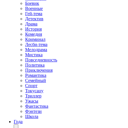
Боевик
Военные
Гей-тема
Детектив
Драма
История
Комедия
Криминал
Лесби-тема
Мелодрама
Мистика
Повседневность
Политика
Приключения
Романтика
Семейный
Спорт
Токусацу
Триллер
Ужасы
Фантастика
Фэнтези
Школа
Года