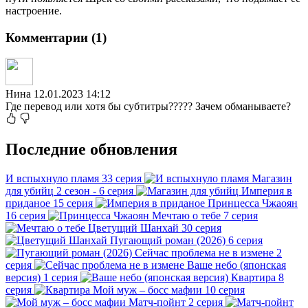
настроение.
Комментарии (1)
Нина
12.01.2023 14:12
Где перевод или хотя бы субтитры????? Зачем обманываете?
Последние обновления
И вспыхнуло пламя
33 серия
Магазин
для убийц
2 сезон - 6 серия
Империя в
приданое
15 серия
Принцесса Чжаоян
16 серия
Мечтаю о тебе
7 серия
Цветущий Шанхай
30 серия
Пугающий роман (2026)
6 серия
Сейчас проблема не в измене
2
серия
Ваше небо (японская
версия)
1 серия
Квартира
8
серия
Мой муж – босс мафии
10 серия
Матч-пойнт
2 серия