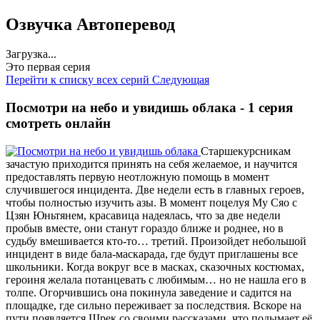
Озвучка Автоперевод
Загрузка...
Это первая серия
Перейти к списку всех серий
Следующая
Посмотри на небо и увидишь облака - 1 серия
смотреть онлайн
Старшекурсникам
зачастую приходится принять на себя желаемое, и научится
предоставлять первую неотложную помощь в момент
случившегося инцидента. Две недели есть в главных героев,
чтобы полностью изучить азы. В момент поцелуя Му Сяо с
Цзян Юньтянем, красавица надеялась, что за две недели
пробыв вместе, они станут гораздо ближе и роднее, но в
судьбу вмешивается кто-то… третий. Произойдет небольшой
инцидент в виде бала-маскарада, где будут приглашены все
школьники. Когда вокруг все в масках, сказочных костюмах,
героиня желала потанцевать с любимым… но не нашла его в
толпе. Огорчившись она покинула заведение и садится на
площадке, где сильно переживает за последствия. Вскоре на
пути появляется Шрек со своими рассказами, что подымает её