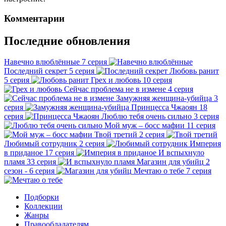
Комментарии
Последние обновления
Навечно влюблённые
7 серия
Последний секрет
5 серия
Любовь ранит
5 серия
Грех и любовь
10 серия
Сейчас проблема не в измене
4 серия
Замужняя женщина-убийца
3
серия
Принцесса Чжаоян
18
серия
Люблю тебя очень сильно
3 серия
Мой муж – босс мафии
11 серия
Твой третий
2 серия
Любимый сотрудник
2 серия
Империя
в приданое
17 серия
И вспыхнуло
пламя
33 серия
Магазин для убийц
2
сезон - 6 серия
Мечтаю о тебе
7 серия
Подборки
Коллекции
Жанры
Правообладателям