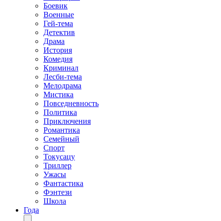
Боевик
Военные
Гей-тема
Детектив
Драма
История
Комедия
Криминал
Лесби-тема
Мелодрама
Мистика
Повседневность
Политика
Приключения
Романтика
Семейный
Спорт
Токусацу
Триллер
Ужасы
Фантастика
Фэнтези
Школа
Года