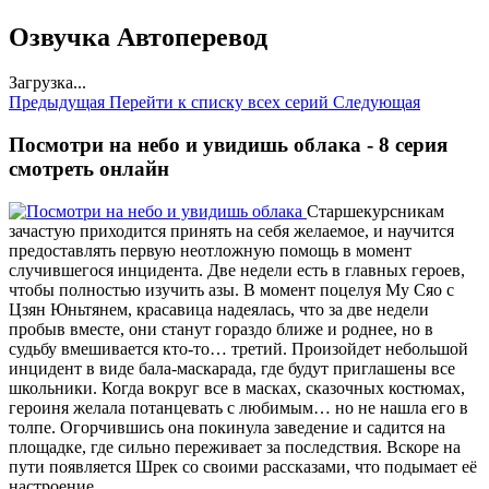
Озвучка Автоперевод
Загрузка...
Предыдущая
Перейти к списку всех серий
Следующая
Посмотри на небо и увидишь облака - 8 серия
смотреть онлайн
Старшекурсникам
зачастую приходится принять на себя желаемое, и научится
предоставлять первую неотложную помощь в момент
случившегося инцидента. Две недели есть в главных героев,
чтобы полностью изучить азы. В момент поцелуя Му Сяо с
Цзян Юньтянем, красавица надеялась, что за две недели
пробыв вместе, они станут гораздо ближе и роднее, но в
судьбу вмешивается кто-то… третий. Произойдет небольшой
инцидент в виде бала-маскарада, где будут приглашены все
школьники. Когда вокруг все в масках, сказочных костюмах,
героиня желала потанцевать с любимым… но не нашла его в
толпе. Огорчившись она покинула заведение и садится на
площадке, где сильно переживает за последствия. Вскоре на
пути появляется Шрек со своими рассказами, что подымает её
настроение.