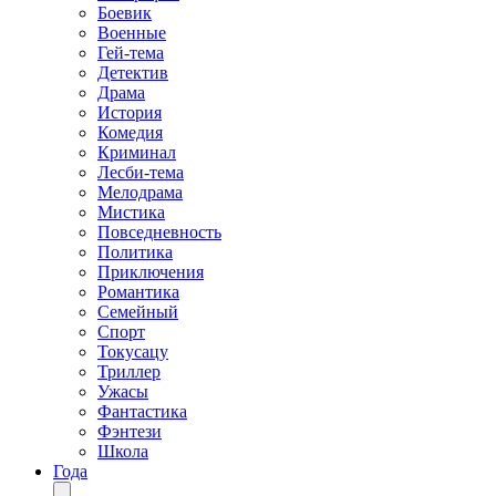
Боевик
Военные
Гей-тема
Детектив
Драма
История
Комедия
Криминал
Лесби-тема
Мелодрама
Мистика
Повседневность
Политика
Приключения
Романтика
Семейный
Спорт
Токусацу
Триллер
Ужасы
Фантастика
Фэнтези
Школа
Года