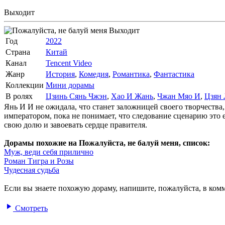
Выходит
Выходит
Год
2022
Страна
Китай
Канал
Tencent Video
Жанр
История
,
Комедия
,
Романтика
,
Фантастика
Коллекции
Мини дорамы
В ролях
Цзинь Сянь Чжэн
,
Хао И Жань
,
Чжан Мяо И
,
Цзян 
Янь И И не ожидала, что станет заложницей своего творчества,
императором, пока не понимает, что следование сценарию это
свою долю и завоевать сердце правителя.
Дорамы похожие на Пожалуйста, не балуй меня, список:
Муж, веди себя прилично
Роман Тигра и Розы
Чудесная судьба
Если вы знаете похожую дораму, напишите, пожалуйста, в комм
Смотреть