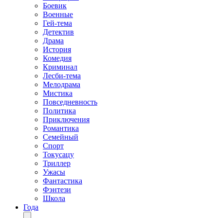
Боевик
Военные
Гей-тема
Детектив
Драма
История
Комедия
Криминал
Лесби-тема
Мелодрама
Мистика
Повседневность
Политика
Приключения
Романтика
Семейный
Спорт
Токусацу
Триллер
Ужасы
Фантастика
Фэнтези
Школа
Года