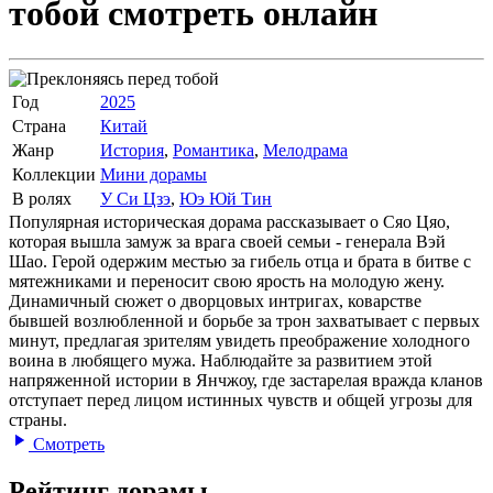
тобой
смотреть онлайн
Год
2025
Страна
Китай
Жанр
История
,
Романтика
,
Мелодрама
Коллекции
Мини дорамы
В ролях
У Си Цзэ
,
Юэ Юй Тин
Популярная историческая дорама рассказывает о Сяо Цяо,
которая вышла замуж за врага своей семьи - генерала Вэй
Шао. Герой одержим местью за гибель отца и брата в битве с
мятежниками и переносит свою ярость на молодую жену.
Динамичный сюжет о дворцовых интригах, коварстве
бывшей возлюбленной и борьбе за трон захватывает с первых
минут, предлагая зрителям увидеть преображение холодного
воина в любящего мужа. Наблюдайте за развитием этой
напряженной истории в Янчжоу, где застарелая вражда кланов
отступает перед лицом истинных чувств и общей угрозы для
страны.
Смотреть
Рейтинг дорамы