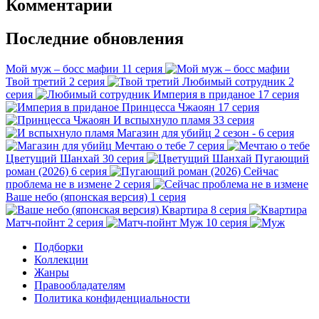
Комментарии
Последние обновления
Мой муж – босс мафии
11 серия
Твой третий
2 серия
Любимый сотрудник
2
серия
Империя в приданое
17 серия
Принцесса Чжаоян
17 серия
И вспыхнуло пламя
33 серия
Магазин для убийц
2 сезон - 6 серия
Мечтаю о тебе
7 серия
Цветущий Шанхай
30 серия
Пугающий
роман (2026)
6 серия
Сейчас
проблема не в измене
2 серия
Ваше небо (японская версия)
1 серия
Квартира
8 серия
Матч-пойнт
2 серия
Муж
10 серия
Подборки
Коллекции
Жанры
Правообладателям
Политика конфиденциальности