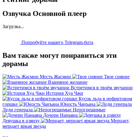
Озвучка Основной плеер
Загрузка...
Попробуйте нашего Telegram-бота
Вам также могут понравиться эти
дорамы
Месть Жасмин
Твое сияние
Взаимное желание
Встретимся в твоём звучании
История Хуа Чжи
Кусок льда в нефритовом
горшке
Юность Чанъана
Леди генерала
Непогрешимые
Дочери Наньяна
Девушка в цзянху
Мерцает,
мерцает яркая звезда